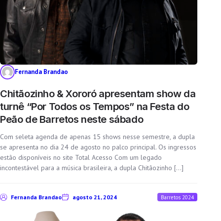
Fernanda Brandao
Chitãozinho & Xororó apresentam show da
turnê “Por Todos os Tempos” na Festa do
Peão de Barretos neste sábado
Com seleta agenda de apenas 15 shows nesse semestre, a dupla
se apresenta no dia 24 de agosto no palco principal. Os ingressos
estão disponíveis no site Total Acesso Com um legado
incontestável para a música brasileira, a dupla Chitãozinho […]
Fernanda Brandao
agosto 21, 2024
Barretos 2024