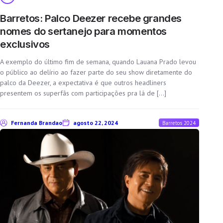
Barretos: Palco Deezer recebe grandes
nomes do sertanejo para momentos
exclusivos
A exemplo do último fim de semana, quando Lauana Prado levou
o público ao delírio ao fazer parte do seu show diretamente do
palco da Deezer, a expectativa é que outros headliners
presentem os superfãs com participações pra lá de […]
Fernanda Brandao
agosto 22, 2024
Barretos 2024