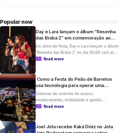
Popular now
Day e Lara lançam o álbum “Resenha
das Braba 2” em comemoração ao
aniversário da dupla
Em clima de festa, Day e Lara lançam o álbum
“Resenha das Braba 2” no dia 06/08 com as
inéditas “Lado Cachorra” e “Doeu em Mim” O
Read more
Resenha das Braba, projeto de Day e Lara,
une propósito e paixão pelo […]
Como a Festa do Peão de Barretos
usa tecnologia para operar uma
cidade temporária
Sistemas de controle de acesso,
monitoramento, mobilidade e gestão
operacional ajudam a transformar o Parque
Read more
do Peão em uma minicidade completa e
tecnológica para a 71ª edição da Festa do
Peão de Barretos Durante 11 dias, o Parque
Joel Jota recebe Kaká Diniz no Jota
do Peão […]
Jota Podcast em conversa sobre