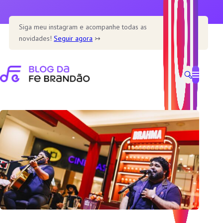
Pular
para
Siga meu instagram e acompanhe todas as
o
novidades!
Seguir agora
↣
conteúdo