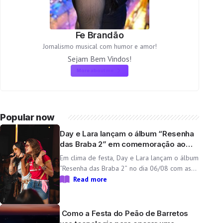
Fe Brandão
Jornalismo musical com humor e amor!
Sejam Bem Vindos!
More about me
Popular now
Day e Lara lançam o álbum “Resenha
das Braba 2” em comemoração ao
aniversário da dupla
Em clima de festa, Day e Lara lançam o álbum
“Resenha das Braba 2” no dia 06/08 com as
inéditas “Lado Cachorra” e “Doeu em Mim” O
Read more
Resenha das Braba, projeto de Day e Lara,
une propósito e paixão pelo […]
Como a Festa do Peão de Barretos