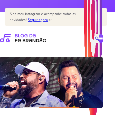
Pular
para
Siga meu instagram e acompanhe todas as
o
novidades!
Seguir agora
↣
conteúdo