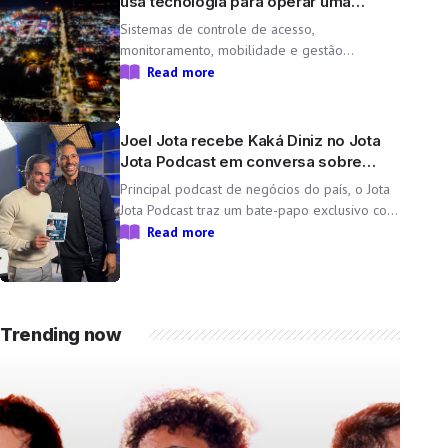
usa tecnologia para operar uma
cidade temporária
Sistemas de controle de acesso,
monitoramento, mobilidade e gestão
operacional ajudam a transformar o Parque
Read more
do Peão em uma minicidade completa e
tecnológica para a 71ª edição da Festa do
Peão de Barretos Durante 11 dias, o Parque
Joel Jota recebe Kaká Diniz no Jota
do Peão […]
Jota Podcast em conversa sobre
negócios e família
Principal podcast de negócios do país, o Jota
Jota Podcast traz um bate-papo exclusivo com
o empresário e CEO da Non Stop, que
Read more
compartilha sua trajetória, aprendizados e
momentos marcantes ao lado da esposa, a
cantora Simone Mendes Assista
completo: https://www.youtube.com/watch?
Trending now
v=mdZzgrZTxoU […]