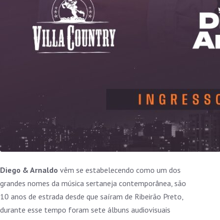
Diego & Arnaldo
vêm se estabelecendo como um dos
grandes nomes da música sertaneja contemporânea, são
10 anos de estrada desde que saíram de Ribeirão Preto,
durante esse tempo foram sete álbuns audiovisuais