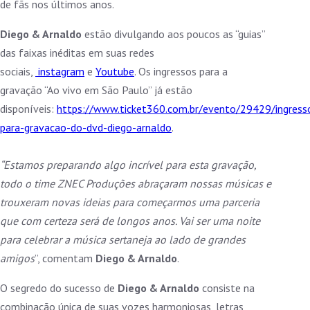
de fãs nos últimos anos.
Diego & Arnaldo
estão divulgando aos poucos as “guias”
das faixas inéditas em suas redes
sociais,
instagram
e
Youtube
. Os ingressos para a
gravação “Ao vivo em São Paulo” já estão
disponíveis:
https://www.ticket360.com.br/evento/29429/ingress
para-gravacao-do-dvd-diego-arnaldo
.
“Estamos preparando algo incrível para esta gravação,
todo o time ZNEC Produções abraçaram nossas músicas e
trouxeram novas ideias para começarmos uma parceria
que com certeza será de longos anos. Vai ser uma noite
para celebrar a música sertaneja ao lado de grandes
amigos
”, comentam
Diego & Arnaldo
.
O segredo do sucesso de
Diego & Arnaldo
consiste na
combinação única de suas vozes harmoniosas, letras