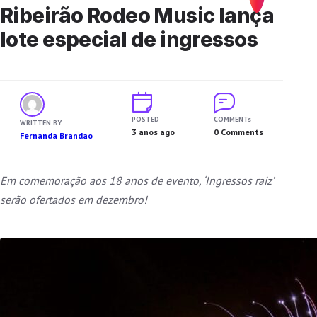
Ribeirão Rodeo Music lança
lote especial de ingressos
POSTED
COMMENTs
WRITTEN BY
3 anos ago
0 Comments
Fernanda Brandao
Em comemoração aos 18 anos de evento, ‘Ingressos raiz’
serão ofertados em dezembro!