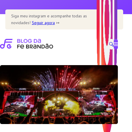
Pular
para
Siga meu instagram e acompanhe todas as
o
novidades!
Seguir agora
↣
conteúdo