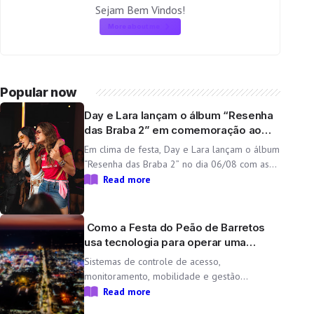
Sejam Bem Vindos!
More about me
Popular now
Day e Lara lançam o álbum “Resenha
das Braba 2” em comemoração ao
aniversário da dupla
Em clima de festa, Day e Lara lançam o álbum
“Resenha das Braba 2” no dia 06/08 com as
inéditas “Lado Cachorra” e “Doeu em Mim” O
Read more
Resenha das Braba, projeto de Day e Lara,
une propósito e paixão pelo […]
Como a Festa do Peão de Barretos
usa tecnologia para operar uma
cidade temporária
Sistemas de controle de acesso,
monitoramento, mobilidade e gestão
operacional ajudam a transformar o Parque
Read more
do Peão em uma minicidade completa e