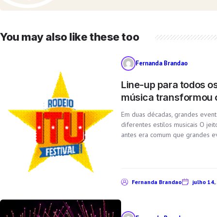
You may also like these too
Fernanda Brandao
Line-up para todos o
música transformou os
Em duas décadas, grandes event
diferentes estilos musicais O je
antes era comum que grandes e
Fernanda Brandao
julho 14,