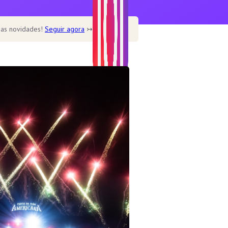
 as novidades!
Seguir agora
↣
Home
Home – Main
Home – Cookbook
Home – Recipe blog
Home – Cafe
Recipe
Healthy
Soup
Desserts
Dine out
Features
Single post templates
Contact