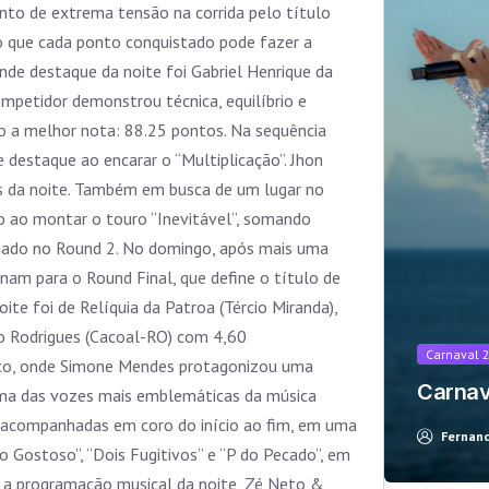
to de extrema tensão na corrida pelo título
o que cada ponto conquistado pode fazer a
ande destaque da noite foi Gabriel Henrique da
competidor demonstrou técnica, equilíbrio e
o a melhor nota: 88.25 pontos. Na sequência
destaque ao encarar o “Multiplicação”. Jhon
s da noite. Também em busca de um lugar no
o ao montar o touro “Inevitável”, somando
bado no Round 2. No domingo, após mais uma
rnam para o Round Final, que define o título de
t looks like you're using an ad-blocke
te foi de Relíquia da Patroa (Tércio Miranda),
o Rodrigues (Cacoal-RO) com 4,60
Carnaval 
alco, onde Simone Mendes protagonizou uma
Carnav
uma das vozes mais emblemáticas da música
Yes, I will turn off Ad-Blocker
No Thanks
 acompanhadas em coro do início ao fim, em uma
Fernan
Gostoso”, “Dois Fugitivos” e “P do Pecado”, em
o a programação musical da noite, Zé Neto &