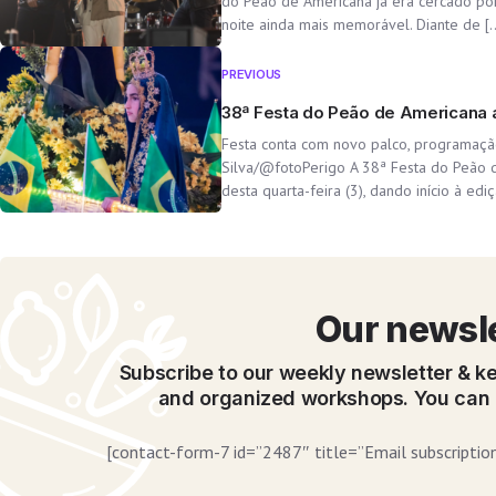
do Peão de Americana já era cercado por
noite ainda mais memorável. Diante de [
PREVIOUS
38ª Festa do Peão de Americana a
Festa conta com novo palco, programaçã
Silva/@fotoPerigo A 38ª Festa do Peão 
desta quarta-feira (3), dando início à ed
Our newsl
Subscribe to our weekly newsletter & ke
and organized workshops. You can 
[contact-form-7 id=”2487″ title=”Email subscription