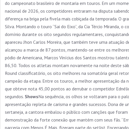
do campeonato brasileiro de montaria em touros. Em um momen
nacional de 2026, os competidores entraram na disputa sabend
diferença na briga pela fivela mais cobiçada da temporada. O gr
Silva. Montando o touro “Sai do Eixo”, da Cia Tércio Miranda, o 
domínio durante os oito segundos regulamentares, conquistand
apareceu Jhon Carlos Moreira, que também teve uma atuação de 
alcançou a marca de 87 pontos, mantendo-se entre os melhore
pódio de Americana, Marcos Vinícius dos Santos mostrou talent
86,50. Todos os atletas montam novamente na noite deste sá
Round classificatório, os oito melhores na somatória geral reto
I
campeão da etapa. Entre os touros, a melhor apresentação da noi
que obteve nota 45,00 pontos ao derrubar o competidor Ednéli
segundos.
Shows
Na sequência, os olhos se voltaram para o p
apresentação repleta de carisma e grandes sucessos. Dona de 
sertaneja, a cantora embalou o público com canções que foram
demonstração da forte conexão que mantém com seus fãs. “Erro 
parceria com Menos É Mais, fizeram parte do setlist. Encerrand