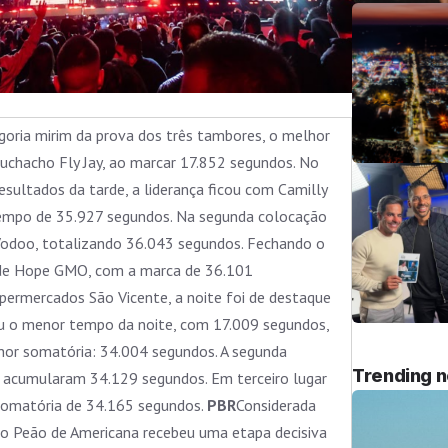
egoria mirim da prova dos três tambores, o melhor
uchacho Fly Jay, ao marcar 17.852 segundos. No
sultados da tarde, a liderança ficou com Camilly
tempo de 35.927 segundos. Na segunda colocação
 Vodoo, totalizando 36.043 segundos. Fechando o
o de Hope GMO, com a marca de 36.101
permercados São Vicente, a noite foi de destaque
rou o menor tempo da noite, com 17.009 segundos,
lhor somatória: 34.004 segundos. A segunda
Trending 
 acumularam 34.129 segundos. Em terceiro lugar
 somatória de 34.165 segundos.
PBR
Considerada
 do Peão de Americana recebeu uma etapa decisiva