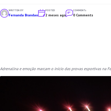
WRITTEN BY
POSTED
COMMENTs
Fernanda Brandao
2 meses ago
0 Comments
Adrenalina e emoção marcam o início das provas esportivas na F