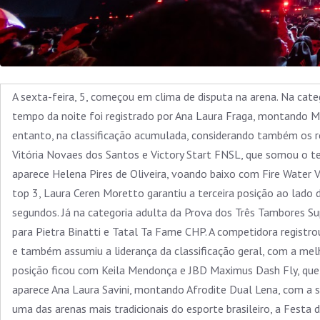
A sexta-feira, 5, começou em clima de disputa na arena. Na cat
tempo da noite foi registrado por Ana Laura Fraga, montando M
entanto, na classificação acumulada, considerando também os re
Vitória Novaes dos Santos e Victory Start FNSL, que somou o 
aparece Helena Pires de Oliveira, voando baixo com Fire Water
top 3, Laura Ceren Moretto garantiu a terceira posição ao lad
segundos. Já na categoria adulta da Prova dos Três Tambores Su
para Pietra Binatti e Tatal Ta Fame CHP. A competidora regist
e também assumiu a liderança da classificação geral, com a me
posição ficou com Keila Mendonça e JBD Maximus Dash Fly, que
aparece Ana Laura Savini, montando Afrodite Dual Lena, com a
uma das arenas mais tradicionais do esporte brasileiro, a Festa