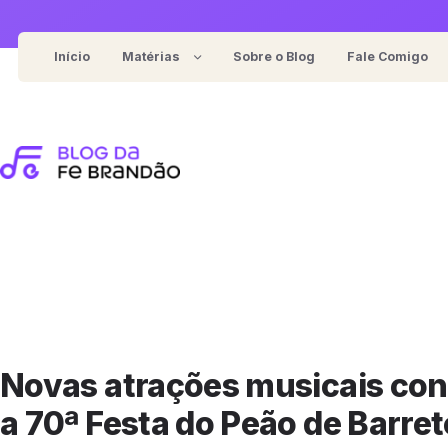
Pular
para
Início
Matérias
Sobre o Blog
Fale Comigo
o
Notícias
conteúdo
For general food/review blog
Entrevistas
For represent cooking recipes
Eventos
For content-focused blog
Coberturas
For cafe/restaurant review
Novas atrações musicais con
a 70ª Festa do Peão de Barre