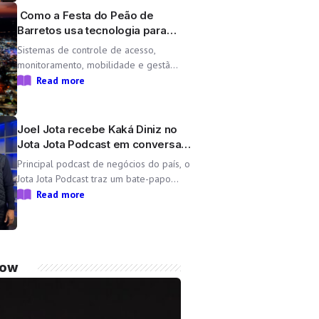
Lara, une propósito e paixão pelo […]
Como a Festa do Peão de
Barretos usa tecnologia para
operar uma cidade temporária
Sistemas de controle de acesso,
monitoramento, mobilidade e gestão
operacional ajudam a transformar o
Read more
Parque do Peão em uma minicidade
completa e tecnológica para a 71ª
edição da Festa do Peão de Barretos
Joel Jota recebe Kaká Diniz no
Durante 11 dias, o Parque do Peão
Jota Jota Podcast em conversa
[…]
sobre negócios e família
Principal podcast de negócios do país, o
Jota Jota Podcast traz um bate-papo
exclusivo com o empresário e CEO da Non
Read more
Stop, que compartilha sua trajetória,
aprendizados e momentos marcantes ao
lado da esposa, a cantora Simone Mendes
Assista
now
completo: https://www.youtube.com/watch?
v=mdZzgrZTxoU […]