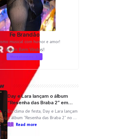
Fe Brandão
lismo musical com humor e amor!
Sejam Bem Vindos!
More about me
ow
Day e Lara lançam o álbum
“Resenha das Braba 2” em
comemoração ao aniversário
Em clima de festa, Day e Lara lançam
da dupla
o álbum “Resenha das Braba 2” no dia
06/08 com as inéditas “Lado
Read more
Cachorra” e “Doeu em Mim” O
Resenha das Braba, projeto de Day e