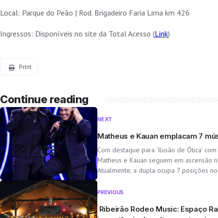
Local: Parque do Peão | Rod. Brigadeiro Faria Lima km 426
Ingressos: Disponíveis no site da Total Acesso (
Link
)
Print
Continue reading
NEXT
Matheus e Kauan emplacam 7 músi
Com destaque para ‘Ilusão de Ótica’ com
Matheus e Kauan seguem em ascensão no 
Atualmente, a dupla ocupa 7 posições no
PREVIOUS
Ribeirão Rodeo Music: Espaço Rai