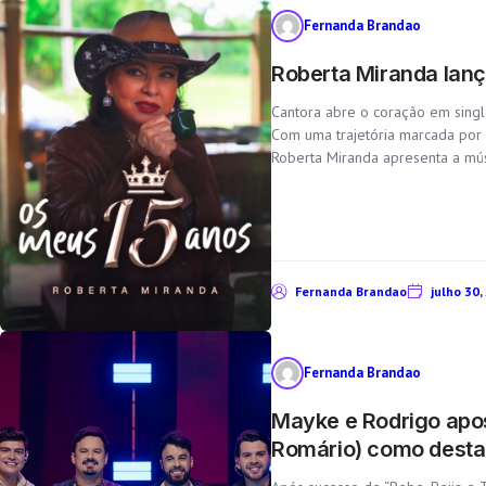
Fernanda Brandao
Roberta Miranda lanç
Cantora abre o coração em sing
Com uma trajetória marcada por
Roberta Miranda apresenta a músi
Fernanda Brandao
julho 30,
Fernanda Brandao
Mayke e Rodrigo apos
Romário) como destaq