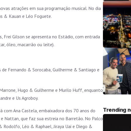
 novas atrações em sua programação musical. No dia
us & Kauan e Léo Foguete.
s, Frei Gilson se apresenta no Estádio, com entrada
ar, óleo, macarrão ou leite).
ows de Fernando & Sorocaba, Guilherme & Santiago e
& Marrone, Hugo & Guilherme e Murilo Huff, enquanto
ndre e Us Agroboy.
Trending 
ará com Ana Castela, embaixadora dos 70 anos do
 e Nattan, que faz sua estreia no Barretão. No Palco
& Rodolfo, Léo & Raphael, Jiraya Uai e Diego &