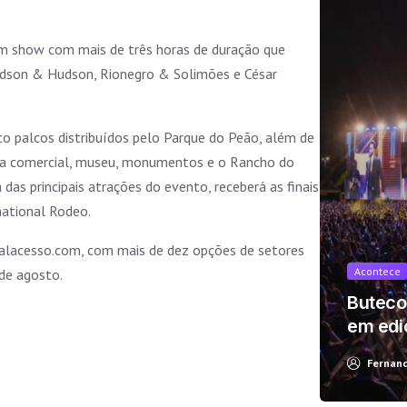
um show com mais de três horas de duração que
Edson & Hudson, Rionegro & Solimões e César
co palcos distribuídos pelo Parque do Peão, além de
eira comercial, museu, monumentos e o Rancho do
das principais atrações do evento, receberá as finais
national Rodeo.
t looks like you're using an ad-blocke
talacesso.com, com mais de dez opções de setores
Acontece
 de agosto.
Buteco
em edi
Yes, I will turn off Ad-Blocker
No Thanks
Fernan