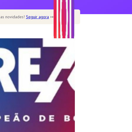
 as novidades!
Seguir agora
↣
Home
Home – Main
Home – Cookbook
Home – Recipe blog
Home – Cafe
Recipe
Healthy
Soup
Desserts
Dine out
Features
Single post templates
Contact