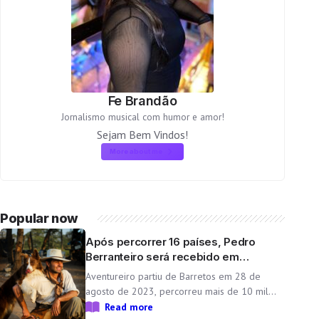
Fe Brandão
Jornalismo musical com humor e amor!
Sejam Bem Vindos!
More about me
Popular now
Após percorrer 16 países, Pedro
Berranteiro será recebido em
cerimônia na arena da Festa do Peão
Aventureiro partiu de Barretos em 28 de
de Barretos
agosto de 2023, percorreu mais de 10 mil
quilômetros montado em mulas e terá o
Read more