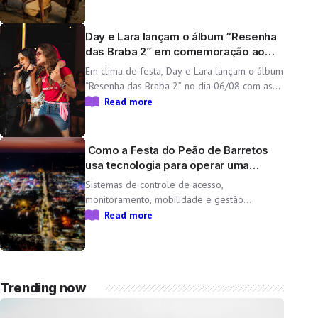
encerramento oficial da expedição durante a
71ª Festa do Peão de Barretos Três anos
depois de deixar a […]
Day e Lara lançam o álbum “Resenha
das Braba 2” em comemoração ao
aniversário da dupla
Em clima de festa, Day e Lara lançam o álbum
“Resenha das Braba 2” no dia 06/08 com as
inéditas “Lado Cachorra” e “Doeu em Mim” O
Read more
Resenha das Braba, projeto de Day e Lara,
une propósito e paixão pelo […]
Como a Festa do Peão de Barretos
usa tecnologia para operar uma
cidade temporária
Sistemas de controle de acesso,
monitoramento, mobilidade e gestão
operacional ajudam a transformar o Parque
Read more
do Peão em uma minicidade completa e
tecnológica para a 71ª edição da Festa do
Peão de Barretos Durante 11 dias, o Parque
do Peão […]
Trending now