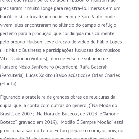
precisaram ir muito longe para registrá-lo. Imersos em um
bucólico sítio localizado no interior de São Paulo, onde
vivem, eles encontraram no silêncio do campo o refúgio
perfeito para a produção, que foi dirigida musicalmente
pelo próprio Hudson, teve direção de vídeo de Fábio Lopes
(Hit Music Business) e participações luxuosas dos músicos
Vitor Cadorini (Violões), filho de Edson e sobrinho de
Hudson; Nésio Sanfoneiro (Acordeon), Rafa Baterah
(Percuteria), Lucas Xokito (Baixo acústico) e Orlan Charles
(Flauta).
Figurando a prateleira de grandes obras de releituras da
dupla, que já conta com outras do gênero, (“Na Moda do
Brasil”, de 2007; “Na Hora do Buteco”, de 2013, e “Amor +
Boteco”, gravado em 2019), “Modão É Sempre Modão” está
pronto para sair do forno. Então prepare o coração, pois, no
próximo dia 26 de junho, todas essas emoções estarão