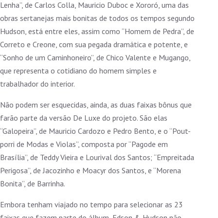
Lenha”, de Carlos Colla, Mauricio Duboc e Xororó, uma das
obras sertanejas mais bonitas de todos os tempos segundo
Hudson, está entre eles, assim como “Homem de Pedra”, de
Correto e Creone, com sua pegada dramática e potente, e
“Sonho de um Caminhoneiro”, de Chico Valente e Mugango,
que representa o cotidiano do homem simples e
trabalhador do interior.
Não podem ser esquecidas, ainda, as duas faixas bônus que
farão parte da versão De Luxe do projeto. São elas
“Galopeira”, de Mauricio Cardozo e Pedro Bento, e o “Pout-
porri de Modas e Violas”, composta por “Pagode em
Brasília”, de Teddy Vieira e Lourival dos Santos; “Empreitada
Perigosa”, de Jacozinho e Moacyr dos Santos, e “Morena
Bonita”, de Barrinha.
Embora tenham viajado no tempo para selecionar as 23
faixas que fazem parte do álbum, Edson & Hudson não