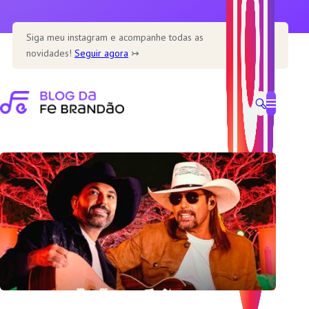
Pular
para
Siga meu instagram e acompanhe todas as
o
novidades!
Seguir agora
↣
conteúdo
Home
Home – Main
Home – Cookbook
Home – Recipe blog
Home – Cafe
Recipe
Healthy
Soup
Desserts
Dine out
Features
Single post templates
Contact