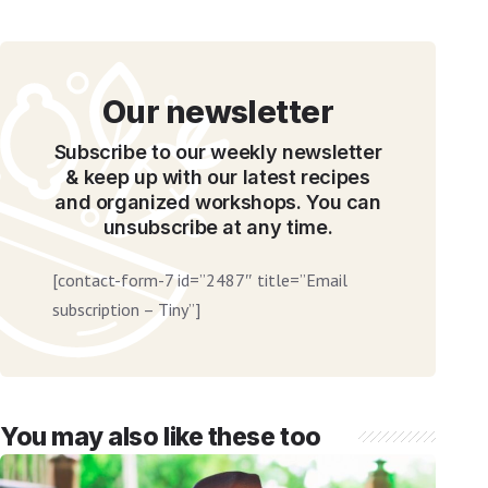
It looks like you're using
an ad-blocker!
Our newsletter
Subscribe to our weekly newsletter
& keep up with our latest recipes
and organized workshops. You can
unsubscribe at any time.
[contact-form-7 id=”2487″ title=”Email
Yes, I will turn off Ad-Blocker
subscription – Tiny”]
No Thanks
You may also like these too