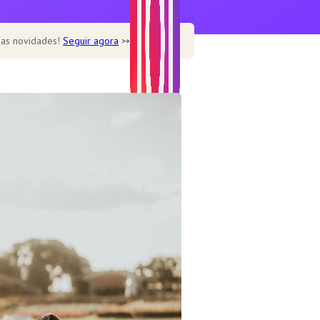
 as novidades!
Seguir agora
↣
Home
Home – Main
Home – Cookbook
Home – Recipe blog
Home – Cafe
Recipe
Healthy
Soup
Desserts
Dine out
Features
Single post templates
Contact