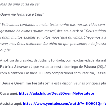
Mas de uma coisa eu sei
Quem me fortalece é Deus
”
“
Estávamos contando o maior testemunho das nossas vidas sem n
gestando há exatos quatro meses
”, declara a artista. “
Deus cuidou 
Foram muitos exames e muitos ‘nãos’ que ouvimos. Chegamos a a
viver, mas Deus realmente faz além do que pensamos, e hoje e
dupla
”.
A notícia da gravidez de Julliany foi dada, com exclusividade, dura
Patrícia Abravanel
, que vai ao ar neste domingo de
Páscoa
(20). 
com a cantora Cassiane, Julliany compartilhou com Patrícia, Cassia
“
Deus é Quem me Fortalece
” já está disponível nas principais p
Ouça aqui:
https://ada.lnk.to/DeusEQuemMeFortalece
Assista aqui:
https://www.youtube.com/watch?v=KOH06Qn