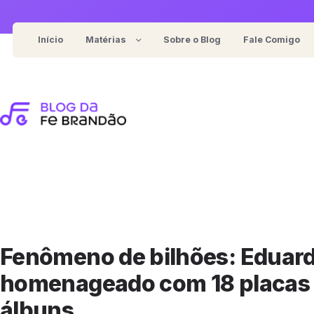
Pular
para
Início
Matérias
Sobre o Blog
Fale Comigo
o
Notícias
conteúdo
For general food/review blog
Entrevistas
For represent cooking recipes
Eventos
For content-focused blog
Coberturas
For cafe/restaurant review
Fenômeno de bilhões: Eduard
homenageado com 18 placas 
álbuns