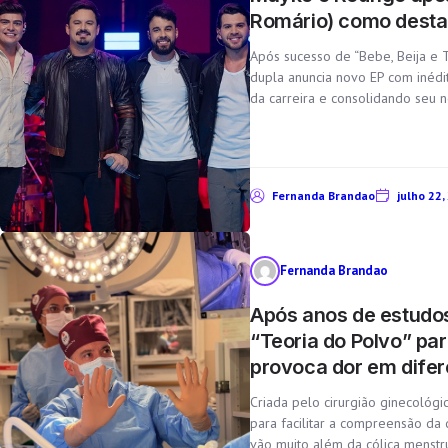
Romário) como destaq
Após sucesso de “Bebe, Beija e T
dupla anuncia novo EP com inédi
da carreira e consolidando seu n
Fernanda Brandao
julho 22,
Fernanda Brandao
Após anos de estudos
“Teoria do Polvo” pa
provoca dor em difer
Criada pelo cirurgião ginecológic
para facilitar a compreensão d
vão muito além da cólica menstr