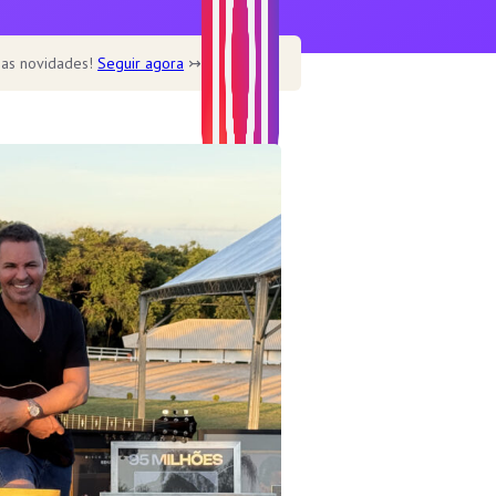
 as novidades!
Seguir agora
↣
Home
Home – Main
Home – Cookbook
Home – Recipe blog
Home – Cafe
Recipe
Healthy
Soup
Desserts
Dine out
Features
Single post templates
Contact