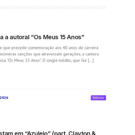
a a autoral “Os Meus 15 Anos”
le que precede comemoração aos 40 anos de carreira
 inúmeras canções que atravessam gerações, a cantora
ca “Os Meus 15 Anos”. O single inédito, que faz […]
 2026
Noticias
tam em “Azulejo” (part. Clayton &