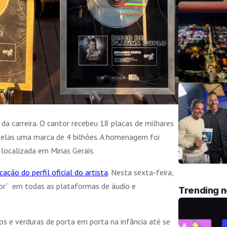
a carreira. O cantor recebeu 18 placas de milhares
e elas uma marca de 4 bilhões. A homenagem foi
 localizada em Minas Gerais.
cação do perfil oficial do artista
. Nesta sexta-feira,
mor” em todas as plataformas de áudio e
Trending 
os e verduras de porta em porta na infância até se