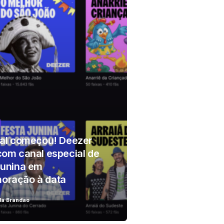
r!
ial começou! Deezer
com canal especial de
Junina em
ração à data
da Brandao