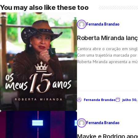
You may also like these too
Fernanda Brandao
Roberta Miranda lanç
Cantora abre o coração em sing
Com uma trajetória marcada por
Roberta Miranda apresenta a músi
Fernanda Brandao
julho 30,
Fernanda Brandao
Mayke e Rodrigo apos