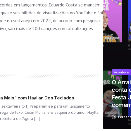
 recordes em lançamentos. Eduardo Costa se mantém
quase seis bilhões de visualizações no YouTube e foi
dade no sertanejo em 2024, de acordo com pesquisa
ivo, são mais de 200 canções com atualizações
Acontece
t looks like you're using an ad-blocke
O Arra
conta 
Festa 
ca Mais” com Hayllan Dos Teclados
comemo
a sexta-feira (31) Preparem-se para um lançamento
o brega de luxo, Ceian Muniz, e o vaqueiro do amor, Hayllan
Yes, I will turn off Ad-Blocker
No Thanks
Fernan
releitura de “Agora […]