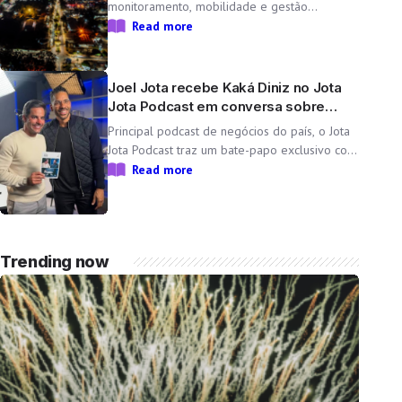
monitoramento, mobilidade e gestão
operacional ajudam a transformar o Parque
Read more
do Peão em uma minicidade completa e
tecnológica para a 71ª edição da Festa do
Peão de Barretos Durante 11 dias, o Parque
Joel Jota recebe Kaká Diniz no Jota
do Peão […]
Jota Podcast em conversa sobre
negócios e família
Principal podcast de negócios do país, o Jota
Jota Podcast traz um bate-papo exclusivo com
o empresário e CEO da Non Stop, que
Read more
compartilha sua trajetória, aprendizados e
momentos marcantes ao lado da esposa, a
cantora Simone Mendes Assista
completo: https://www.youtube.com/watch?
Trending now
v=mdZzgrZTxoU […]