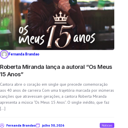
Fernanda Brandao
Roberta Miranda lança a autoral “Os Meus
15 Anos”
Cantora abre o coração em single que precede comemoração
aos 40 anos de carreira Com uma trajetória marcada por inúmeras
canções que atravessam gerações, a cantora Roberta Miranda
apresenta a música “Os Meus 15 Anos”. O single inédito, que faz
[…]
Fernanda Brandao
julho 30, 2026
Noticias