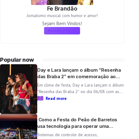
Fe Brandão
Jornalismo musical com humor e amor!
Sejam Bem Vindos!
More about me
Popular now
Day e Lara lançam o álbum “Resenha
das Braba 2” em comemoração ao
aniversário da dupla
Em clima de festa, Day e Lara lançam o álbum
“Resenha das Braba 2” no dia 06/08 com as
inéditas “Lado Cachorra” e “Doeu em Mim” O
Read more
Resenha das Braba, projeto de Day e Lara,
une propósito e paixão pelo […]
Como a Festa do Peão de Barretos
usa tecnologia para operar uma
cidade temporária
Sistemas de controle de acesso,