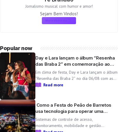
Jornalismo musical com humor e amor!
Sejam Bem Vindos!
More about me
Popular now
Day e Lara lançam o álbum “Resenha
das Braba 2” em comemoração ao
aniversário da dupla
Em clima de festa, Day e Lara lançam o álbum
“Resenha das Braba 2” no dia 06/08 com as
inéditas “Lado Cachorra” e “Doeu em Mim” O
Read more
Resenha das Braba, projeto de Day e Lara,
une propósito e paixão pelo […]
Como a Festa do Peão de Barretos
usa tecnologia para operar uma
cidade temporária
Sistemas de controle de acesso,
monitoramento, mobilidade e gestão
operacional ajudam a transformar o Parque