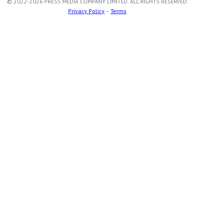
© 2022-2026 PRESS MEDIA COMPANY LIMITED. ALL RIGHTS RESERVED.
Privacy Policy
–
Terms