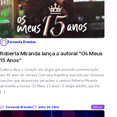
Fernanda Brandao
Roberta Miranda lança a autoral “Os Meus
15 Anos”
Cantora abre o coração em single que precede comemoração
aos 40 anos de carreira Com uma trajetória marcada por inúmeras
canções que atravessam gerações, a cantora Roberta Miranda
apresenta a música “Os Meus 15 Anos”. O single inédito, que faz
[…]
Fernanda Brandao
julho 30, 2026
Noticias