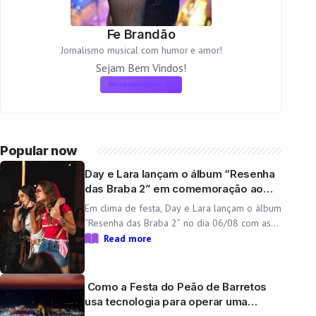
Fe Brandão
Jornalismo musical com humor e amor!
Sejam Bem Vindos!
More about me
Popular now
Day e Lara lançam o álbum “Resenha
das Braba 2” em comemoração ao
aniversário da dupla
Em clima de festa, Day e Lara lançam o álbum
“Resenha das Braba 2” no dia 06/08 com as
inéditas “Lado Cachorra” e “Doeu em Mim” O
Read more
Resenha das Braba, projeto de Day e Lara,
une propósito e paixão pelo […]
Como a Festa do Peão de Barretos
usa tecnologia para operar uma