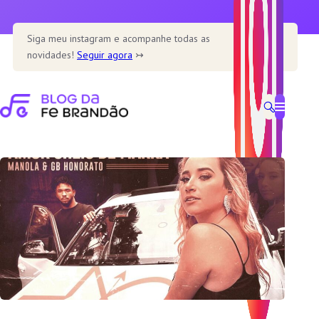
Pular
para
Siga meu instagram e acompanhe todas as
o
novidades!
Seguir agora
↣
conteúdo
Home
Home – Main
Home – Cookbook
Home – Recipe blog
Home – Cafe
Recipe
Healthy
Soup
Desserts
Dine out
Features
Single post templates
Contact