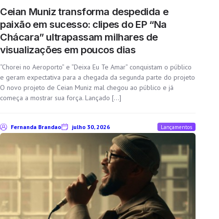
Ceian Muniz transforma despedida e
paixão em sucesso: clipes do EP “Na
Chácara” ultrapassam milhares de
visualizações em poucos dias
“Chorei no Aeroporto” e “Deixa Eu Te Amar” conquistam o público
e geram expectativa para a chegada da segunda parte do projeto
O novo projeto de Ceian Muniz mal chegou ao público e já
começa a mostrar sua força. Lançado […]
It looks like you're using
an ad-blocker!
Fernanda Brandao
julho 30, 2026
Lançamentos
Yes, I will turn off Ad-Blocker