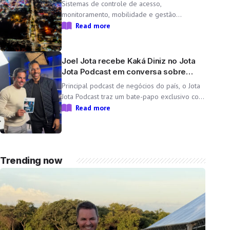
cidade temporária
Sistemas de controle de acesso,
monitoramento, mobilidade e gestão
operacional ajudam a transformar o Parque
Read more
do Peão em uma minicidade completa e
tecnológica para a 71ª edição da Festa do
Peão de Barretos Durante 11 dias, o Parque
Joel Jota recebe Kaká Diniz no Jota
do Peão […]
Jota Podcast em conversa sobre
negócios e família
Principal podcast de negócios do país, o Jota
Jota Podcast traz um bate-papo exclusivo com
o empresário e CEO da Non Stop, que
Read more
compartilha sua trajetória, aprendizados e
momentos marcantes ao lado da esposa, a
cantora Simone Mendes Assista
completo: https://www.youtube.com/watch?
Trending now
v=mdZzgrZTxoU […]