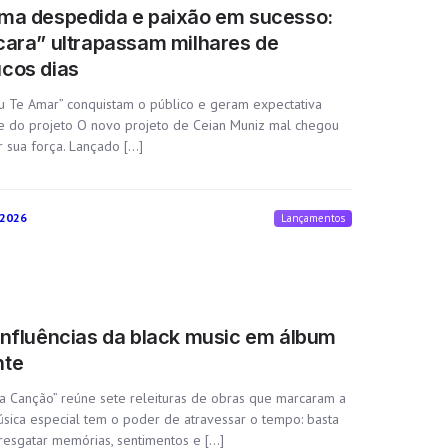
rma despedida e paixão em sucesso:
cara” ultrapassam milhares de
cos dias
Eu Te Amar” conquistam o público e geram expectativa
e do projeto O novo projeto de Ceian Muniz mal chegou
r sua força. Lançado […]
 2026
Lançamentos
influências da black music em álbum
nte
Canção” reúne sete releituras de obras que marcaram a
úsica especial tem o poder de atravessar o tempo: basta
 resgatar memórias, sentimentos e […]