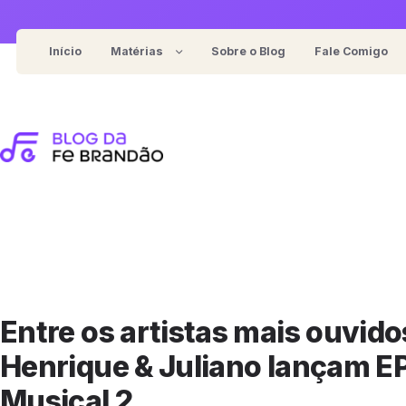
Pular
para
Início
Matérias
Sobre o Blog
Fale Comigo
o
Notícias
conteúdo
For general food/review blog
Entrevistas
For represent cooking recipes
Eventos
For content-focused blog
Coberturas
For cafe/restaurant review
Entre os artistas mais ouvid
Henrique & Juliano lançam E
Musical 2