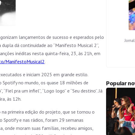
tagonizam lançamentos de sucesso e esperados pelo
Jorna
 a dupla dá continuidade ao “Manifesto Musical 2”,
anções inéditas nesta quinta-feira, 23, às 21h, em
k.to/ManifestoMusical2
.
xecutados e iniciam 2025 em grande estilo.
o Spotify no mundo, os quase 18 milhões de
Popular n
iel pra um infiel”, “Logo logo” e “Seu destino”. Já
ra, às 12h.
 na primeira edição do projeto, que se tornou o
 Spotify e nas rádios, foram 29 semanas
, onde moram suas famílias, recebeu amigos,