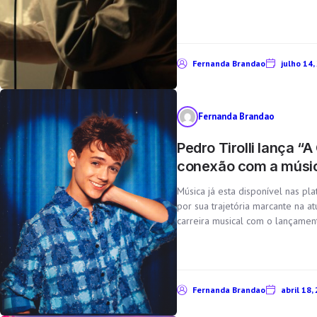
Fernanda Brandao
julho 14,
Fernanda Brandao
Pedro Tirolli lança 
conexão com a músi
Música já esta disponível nas pl
por sua trajetória marcante na a
carreira musical com o lançament
Fernanda Brandao
abril 18,