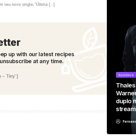
m seu novo single, “Última […]
etter
t looks like you're using an ad-blocke
ep up with our latest recipes
unsubscribe at any time.
Acontece
 – Tiny”]
Thales
Yes, I will turn off Ad-Blocker
No Thanks
Warner
duplo 
stream
Fernan