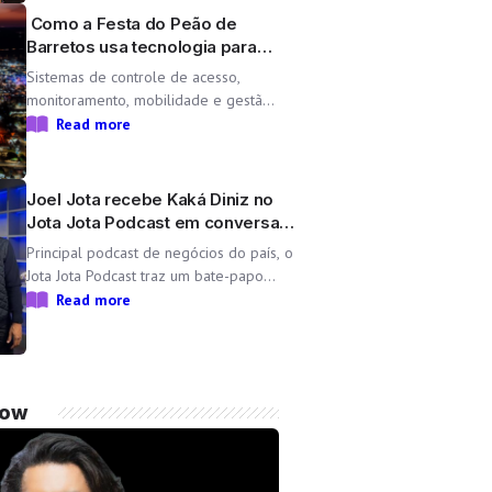
Lara, une propósito e paixão pelo […]
Como a Festa do Peão de
Barretos usa tecnologia para
operar uma cidade temporária
Sistemas de controle de acesso,
monitoramento, mobilidade e gestão
operacional ajudam a transformar o
Read more
Parque do Peão em uma minicidade
completa e tecnológica para a 71ª
edição da Festa do Peão de Barretos
Joel Jota recebe Kaká Diniz no
Durante 11 dias, o Parque do Peão
Jota Jota Podcast em conversa
[…]
sobre negócios e família
Principal podcast de negócios do país, o
Jota Jota Podcast traz um bate-papo
exclusivo com o empresário e CEO da Non
Read more
Stop, que compartilha sua trajetória,
aprendizados e momentos marcantes ao
lado da esposa, a cantora Simone Mendes
Assista
now
completo: https://www.youtube.com/watch?
v=mdZzgrZTxoU […]