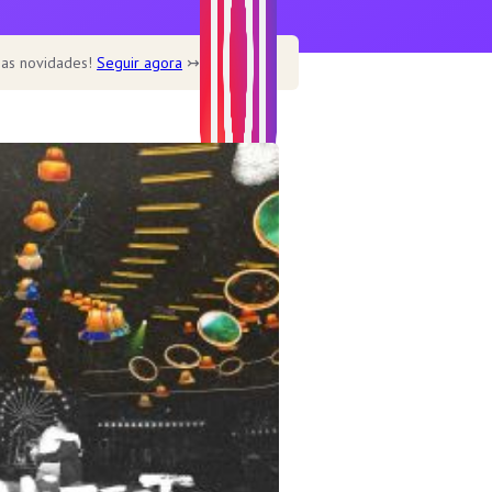
 as novidades!
Seguir agora
↣
Home
Home – Main
Home – Cookbook
Home – Recipe blog
Home – Cafe
Recipe
Healthy
Soup
Desserts
Dine out
Features
Single post templates
Contact