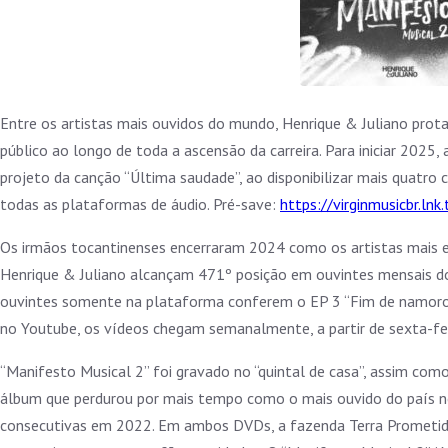
Entre os artistas mais ouvidos do mundo, Henrique & Juliano pro
público ao longo de toda a ascensão da carreira. Para iniciar 2025,
projeto da canção “Última saudade”, ao disponibilizar mais quatro c
todas as plataformas de áudio. Pré-save:
https://virginmusicbr.ln
Os irmãos tocantinenses encerraram 2024 como os artistas mais e
Henrique & Juliano alcançam 471º posição em ouvintes mensais d
ouvintes somente na plataforma conferem o EP 3 “Fim de namoro”, “F
no Youtube, os vídeos chegam semanalmente, a partir de sexta-fei
“Manifesto Musical 2” foi gravado no “quintal de casa”, assim como
álbum que perdurou por mais tempo como o mais ouvido do país no
consecutivas em 2022. Em ambos DVDs, a fazenda Terra Prometida