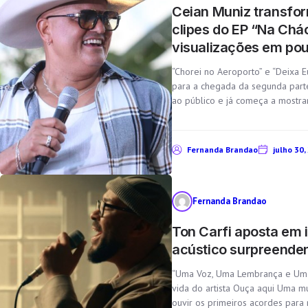
Ceian Muniz transfo
clipes do EP “Na Chá
visualizações em pou
“Chorei no Aeroporto” e “Deixa 
para a chegada da segunda part
ao público e já começa a mostra
Fernanda Brandao
julho 30,
Fernanda Brandao
Ton Carfi aposta em 
acústico surpreende
“Uma Voz, Uma Lembrança e Uma 
vida do artista Ouça aqui Uma m
ouvir os primeiros acordes para