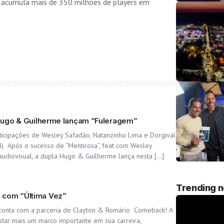
á acumula mais de 350 milhões de players em
, Hugo & Guilherme lançam “Fuleragem”
ticipações de Wesley Safadão, Natanzinho Lima e Dorgival
24) Após o sucesso de “Mentirosa”, feat com Wesley
audiovisual, a dupla Hugo & Guilherme lança nesta […]
Trending 
 com “Última Vez”
e conta com a parceria de Clayton & Romário Comeback! A
tar mais um marco importante em sua carreira,