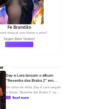
Fe Brandão
lismo musical com humor e amor!
Sejam Bem Vindos!
More about me
ow
Day e Lara lançam o álbum
“Resenha das Braba 2” em
comemoração ao aniversário
Em clima de festa, Day e Lara lançam
da dupla
o álbum “Resenha das Braba 2” no dia
06/08 com as inéditas “Lado
Read more
Cachorra” e “Doeu em Mim” O
Resenha das Braba, projeto de Day e