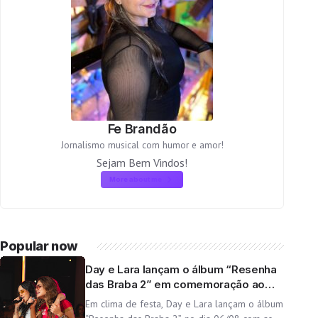
Fe Brandão
Jornalismo musical com humor e amor!
Sejam Bem Vindos!
More about me
Popular now
Day e Lara lançam o álbum “Resenha
das Braba 2” em comemoração ao
aniversário da dupla
Em clima de festa, Day e Lara lançam o álbum