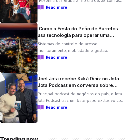
“Resenha das Braba 2” no dia 06/08 com as
inéditas “Lado Cachorra” e “Doeu em Mim” O
Read more
Resenha das Braba, projeto de Day e Lara,
une propósito e paixão pelo […]
Como a Festa do Peão de Barretos
usa tecnologia para operar uma
cidade temporária
Sistemas de controle de acesso,
monitoramento, mobilidade e gestão
operacional ajudam a transformar o Parque
Read more
do Peão em uma minicidade completa e
tecnológica para a 71ª edição da Festa do
Peão de Barretos Durante 11 dias, o Parque
Joel Jota recebe Kaká Diniz no Jota
do Peão […]
Jota Podcast em conversa sobre
negócios e família
Principal podcast de negócios do país, o Jota
Jota Podcast traz um bate-papo exclusivo com
o empresário e CEO da Non Stop, que
Read more
compartilha sua trajetória, aprendizados e
momentos marcantes ao lado da esposa, a
cantora Simone Mendes Assista
completo: https://www.youtube.com/watch?
Trending now
v=mdZzgrZTxoU […]