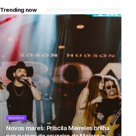
completo: https://www.youtube.com/watch?
Trending now
v=mdZzgrZTxoU […]
Acontece
Novos mares: Priscila Meireles brilha
nos palcos do cruzeiro de Maiara e