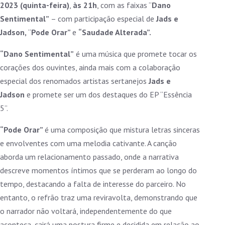
2023 (quinta-feira)
,
às 21h
, com as faixas “
Dano
Sentimental”
– com participação especial de
Jads e
Jadson,
“
Pode Orar”
e
“Saudade Alterada”.
“Dano Sentimental”
é uma música que promete tocar os
corações dos ouvintes, ainda mais com a colaboração
especial dos renomados artistas sertanejos
Jads e
Jadson
e promete ser um dos destaques do EP “Essência
5”.
“Pode Orar”
é uma composição que mistura letras sinceras
e envolventes com uma melodia cativante. A canção
aborda um relacionamento passado, onde a narrativa
descreve momentos íntimos que se perderam ao longo do
tempo, destacando a falta de interesse do parceiro. No
entanto, o refrão traz uma reviravolta, demonstrando que
o narrador não voltará, independentemente do que
aconteça, cairá uma postura firme e decidida em relação ao