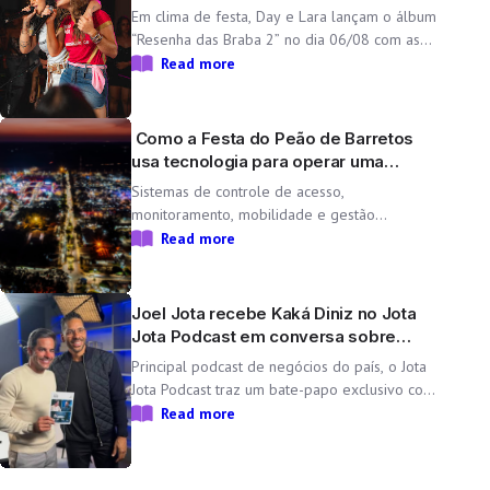
aniversário da dupla
Em clima de festa, Day e Lara lançam o álbum
“Resenha das Braba 2” no dia 06/08 com as
inéditas “Lado Cachorra” e “Doeu em Mim” O
Read more
Resenha das Braba, projeto de Day e Lara,
une propósito e paixão pelo […]
Como a Festa do Peão de Barretos
usa tecnologia para operar uma
cidade temporária
Sistemas de controle de acesso,
monitoramento, mobilidade e gestão
operacional ajudam a transformar o Parque
Read more
do Peão em uma minicidade completa e
tecnológica para a 71ª edição da Festa do
Peão de Barretos Durante 11 dias, o Parque
Joel Jota recebe Kaká Diniz no Jota
do Peão […]
Jota Podcast em conversa sobre
negócios e família
Principal podcast de negócios do país, o Jota
Jota Podcast traz um bate-papo exclusivo com
o empresário e CEO da Non Stop, que
Read more
compartilha sua trajetória, aprendizados e
momentos marcantes ao lado da esposa, a
cantora Simone Mendes Assista