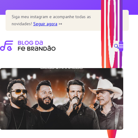
Pular
para
Siga meu instagram e acompanhe todas as
o
novidades!
Seguir agora
↣
conteúdo