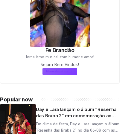
Fe Brandão
Jornalismo musical com humor e amor!
Sejam Bem Vindos!
More about me
Popular now
Day e Lara lançam o álbum “Resenha
das Braba 2” em comemoração ao
aniversário da dupla
Em clima de festa, Day e Lara lançam o álbum
“Resenha das Braba 2” no dia 06/08 com as