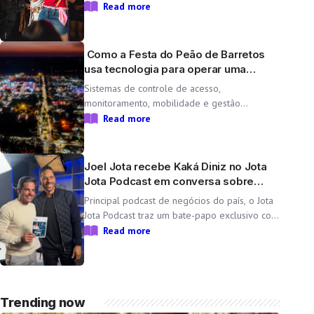
inéditas “Lado Cachorra” e “Doeu em Mim” O
Read more
Resenha das Braba, projeto de Day e Lara,
une propósito e paixão pelo […]
Como a Festa do Peão de Barretos
usa tecnologia para operar uma
cidade temporária
Sistemas de controle de acesso,
monitoramento, mobilidade e gestão
operacional ajudam a transformar o Parque
Read more
do Peão em uma minicidade completa e
tecnológica para a 71ª edição da Festa do
Peão de Barretos Durante 11 dias, o Parque
Joel Jota recebe Kaká Diniz no Jota
do Peão […]
Jota Podcast em conversa sobre
negócios e família
Principal podcast de negócios do país, o Jota
Jota Podcast traz um bate-papo exclusivo com
o empresário e CEO da Non Stop, que
Read more
compartilha sua trajetória, aprendizados e
momentos marcantes ao lado da esposa, a
cantora Simone Mendes Assista
completo: https://www.youtube.com/watch?
Trending now
v=mdZzgrZTxoU […]