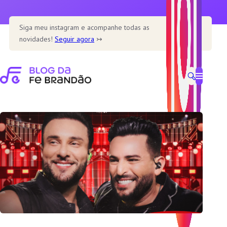
Pular
para
Siga meu instagram e acompanhe todas as
o
novidades!
Seguir agora
↣
conteúdo