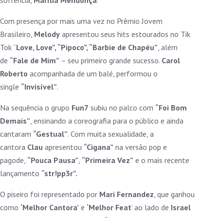
sofrência,
Marília Mendonça
.
Com presença por mais uma vez no Prêmio Jovem
Brasileiro,
Melody
apresentou seus hits estourados no Tik
Tok “
Love, Love”, “Pipoco”, “Barbie de Chapéu”
, além
de
“Fale de Mim”
– seu primeiro grande sucesso.
Carol
Roberto
acompanhada de um balé, performou o
single
“Invisível”
.
Na sequência o grupo
Fun7
subiu no palco com
“Foi Bom
Demais”
, ensinando a coreografia para o público e ainda
cantaram
“Gestual”
. Com muita sexualidade, a
cantora
Clau
apresentou
“Cigana”
na versão pop e
pagode,
“Pouca Pausa”
,
“Primeira Vez”
e o mais recente
lançamento
“str!pp3r”.
O piseiro foi representado por
Mari Fernandez
, que ganhou
como
‘Melhor Cantora’
e
‘Melhor Feat
’ ao lado de
Israel