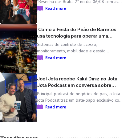
“Resenha das Braba 2” no dia 06/08 com as
inéditas “Lado Cachorra” e “Doeu em Mim” O
Read more
Resenha das Braba, projeto de Day e Lara,
une propósito e paixão pelo […]
Como a Festa do Peão de Barretos
usa tecnologia para operar uma
cidade temporária
Sistemas de controle de acesso,
monitoramento, mobilidade e gestão
operacional ajudam a transformar o Parque
Read more
do Peão em uma minicidade completa e
tecnológica para a 71ª edição da Festa do
Peão de Barretos Durante 11 dias, o Parque
Joel Jota recebe Kaká Diniz no Jota
do Peão […]
Jota Podcast em conversa sobre
negócios e família
Principal podcast de negócios do país, o Jota
Jota Podcast traz um bate-papo exclusivo com
o empresário e CEO da Non Stop, que
Read more
compartilha sua trajetória, aprendizados e
momentos marcantes ao lado da esposa, a
cantora Simone Mendes Assista
completo: https://www.youtube.com/watch?