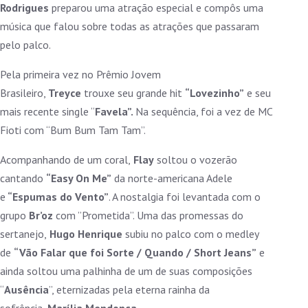
Rodrigues
preparou uma atração especial e compôs uma
música que falou sobre todas as atrações que passaram
pelo palco.
Pela primeira vez no Prêmio Jovem
Brasileiro,
Treyce
trouxe seu grande hit
“Lovezinho”
e seu
mais recente single “
Favela”.
Na sequência, foi a vez de MC
Fioti com “Bum Bum Tam Tam”.
Acompanhando de um coral,
Flay
soltou o vozerão
cantando
“Easy On Me”
da norte-americana Adele
e
“Espumas do Vento”
. A nostalgia foi levantada com o
grupo
Br’oz
com ”Prometida”. Uma das promessas do
sertanejo,
Hugo Henrique
subiu no palco com o medley
de
“Vão Falar que foi Sorte / Quando / Short Jeans”
e
ainda soltou uma palhinha de um de suas composições
“
Ausência
”, eternizadas pela eterna rainha da