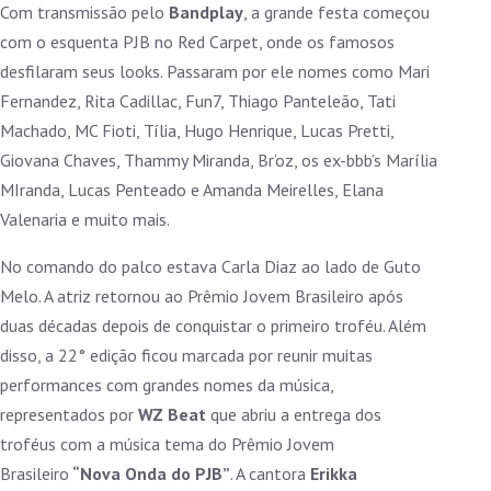
Com transmissão pelo
Bandplay
, a grande festa começou
com o esquenta PJB no Red Carpet, onde os famosos
desfilaram seus looks. Passaram por ele nomes como Mari
Fernandez, Rita Cadillac, Fun7, Thiago Panteleão, Tati
Machado, MC Fioti, Tília, Hugo Henrique, Lucas Pretti,
Giovana Chaves, Thammy Miranda, Br’oz, os ex-bbb’s Marília
MIranda, Lucas Penteado e Amanda Meirelles, Elana
Valenaria e muito mais.
No comando do palco estava Carla Diaz ao lado de Guto
Melo. A atriz retornou ao Prêmio Jovem Brasileiro após
duas décadas depois de conquistar o primeiro troféu. Além
disso, a 22° edição ficou marcada por reunir muitas
performances com grandes nomes da música,
representados por
WZ Beat
que abriu a entrega dos
troféus com a música tema do Prêmio Jovem
Brasileiro
“Nova Onda do PJB”
. A cantora
Erikka