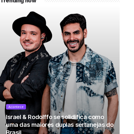
Trending now
v=mdZzgrZTxoU […]
Acontece
Israel & Rodolffo se solidifica como
uma das maiores duplas sertanejas do
Brasil