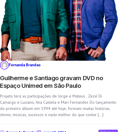
Fernanda Brandao
Guilherme e Santiago gravam DVD no
Espaço Unimed em São Paulo
Projeto terá as participações de Jorge e Mateus , Zezé Di
Camargo e Luciano, Ana Castela e Mari Fernandes Do lançamento
do primeiro álbum em 1994 até hoje, formam muitas histórias,
shows, músicas, sucessos e nada melhor do que contar […]