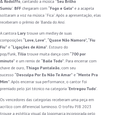
& Rodolffo
, cantando a música
“Seu Brilho
Sumiu
”.
BFF
chegaram com
“Fogo e Gelo”
e a acapela
soltaram a voz na música “Fica”. Após a apresentação, elas
receberam o prêmio de ‘Banda do Ano’.
A cantora
Lary
trouxe um medley de suas
composições
“Love, Love”
,
“Quase Não Namoro”, “Fiu
Fiu”
e
“Ligações de Alma”
. Estouro do
pop/funk,
Tília
trouxe muita dança com
“700 por
minuto”
e um remix de
“Baile Todo”
. Para encerrar com
chave de ouro,
Thiago Pantaleão
, com seu
sucesso
“Desculpa Por Eu Não Te Amar”
e
“Mente Pra
Mim”
. Após encerrar sua performance, o cantor foi
premiado pelo júri técnico na categoria
‘Entregou Tudo’
.
Os vencedores das categorias receberam uma peça em
acrílico com diferencial luminoso. O troféu PJB 2023
trouxe a estética visual da logomarca incorporada pelo