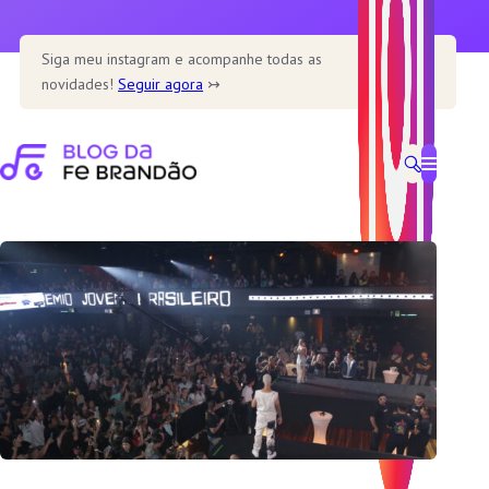
Pular
para
Siga meu instagram e acompanhe todas as
o
novidades!
Seguir agora
↣
conteúdo