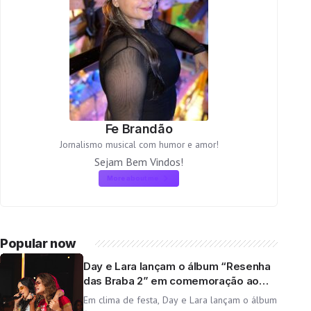
Fe Brandão
Jornalismo musical com humor e amor!
Sejam Bem Vindos!
More about me
Popular now
Day e Lara lançam o álbum “Resenha
das Braba 2” em comemoração ao
aniversário da dupla
Em clima de festa, Day e Lara lançam o álbum