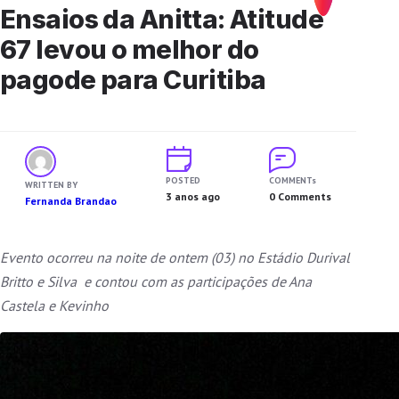
Ensaios da Anitta: Atitude
67 levou o melhor do
pagode para Curitiba
POSTED
COMMENTs
WRITTEN BY
3 anos ago
0 Comments
Fernanda Brandao
Evento
ocorre
u na noite de ontem (03) no Estádio Durival
Britto e Silva e contou com as participações de Ana
Castela e Kevinho