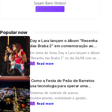
Sejam Bem Vindos!
More about me
Popular now
Day e Lara lançam o álbum “Resenha
das Braba 2” em comemoração ao
aniversário da dupla
Em clima de festa, Day e Lara lançam o álbum
“Resenha das Braba 2” no dia 06/08 com as
inéditas “Lado Cachorra” e “Doeu em Mim” O
Read more
Resenha das Braba, projeto de Day e Lara,
une propósito e paixão pelo […]
Como a Festa do Peão de Barretos
usa tecnologia para operar uma
cidade temporária
Sistemas de controle de acesso,
monitoramento, mobilidade e gestão
operacional ajudam a transformar o Parque
Read more
do Peão em uma minicidade completa e