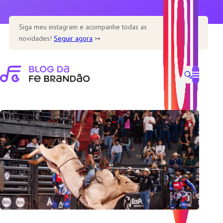
Pular
para
Siga meu instagram e acompanhe todas as
o
novidades!
Seguir agora
↣
conteúdo