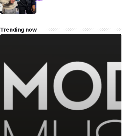
compartilha sua trajetória, aprendizados e
momentos marcantes ao lado da esposa, a
cantora Simone Mendes Assista
completo: https://www.youtube.com/watch?
Trending now
v=mdZzgrZTxoU […]