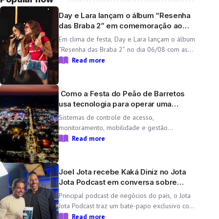
Day e Lara lançam o álbum “Resenha
das Braba 2” em comemoração ao
aniversário da dupla
Em clima de festa, Day e Lara lançam o álbum
“Resenha das Braba 2” no dia 06/08 com as
inéditas “Lado Cachorra” e “Doeu em Mim” O
Read more
Resenha das Braba, projeto de Day e Lara,
une propósito e paixão pelo […]
Como a Festa do Peão de Barretos
usa tecnologia para operar uma
cidade temporária
Sistemas de controle de acesso,
monitoramento, mobilidade e gestão
operacional ajudam a transformar o Parque
Read more
do Peão em uma minicidade completa e
tecnológica para a 71ª edição da Festa do
Peão de Barretos Durante 11 dias, o Parque
Joel Jota recebe Kaká Diniz no Jota
do Peão […]
Jota Podcast em conversa sobre
negócios e família
Principal podcast de negócios do país, o Jota
Jota Podcast traz um bate-papo exclusivo com
o empresário e CEO da Non Stop, que
Read more