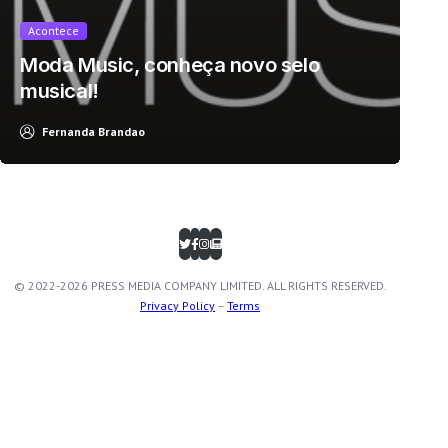
Acontece
Moda Music, conheça novo selo
musical!
Fernanda Brandao
© 2022-2026 PRESS MEDIA COMPANY LIMITED. ALL RIGHTS RESERVED.
Privacy Policy
–
Terms