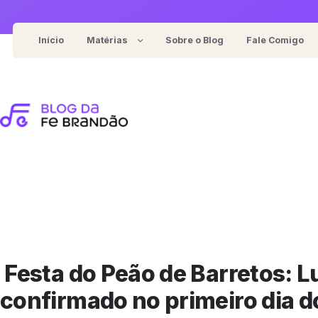
Pular
para
Início
Matérias
Sobre o Blog
Fale Comigo
o
Notícias
conteúdo
For general food/review blog
Entrevistas
For represent cooking recipes
Eventos
For content-focused blog
Coberturas
For cafe/restaurant review
Festa do Peão de Barretos: L
confirmado no primeiro dia d