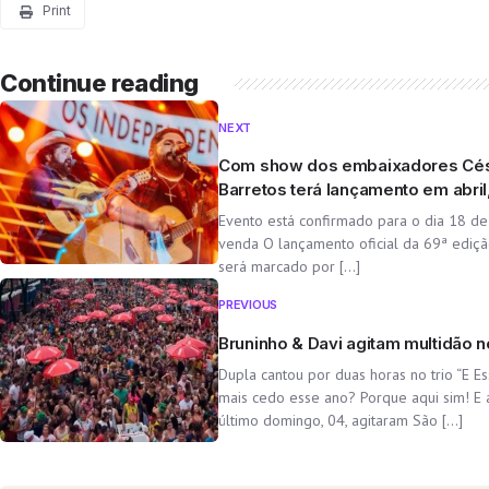
Print
Continue reading
NEXT
Com show dos embaixadores Césa
Barretos terá lançamento em abril,
Evento está confirmado para o dia 18 de 
venda O lançamento oficial da 69ª ediç
será marcado por […]
I
PREVIOUS
Bruninho & Davi agitam multidão 
Dupla cantou por duas horas no trio “E E
mais cedo esse ano? Porque aqui sim! E 
último domingo, 04, agitaram São […]