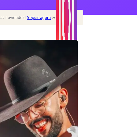
 as novidades!
Seguir agora
↣
Home
Home – Main
Home – Cookbook
Home – Recipe blog
Home – Cafe
Recipe
Healthy
Soup
Desserts
Dine out
Features
Single post templates
Contact