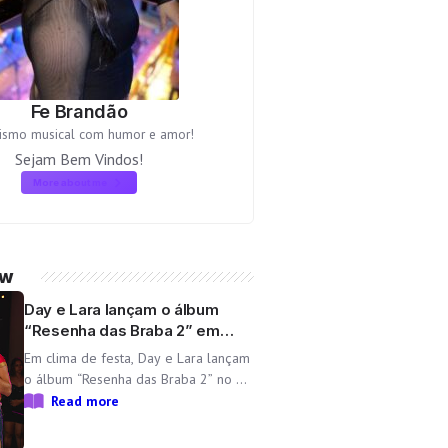
Fe Brandão
lismo musical com humor e amor!
Sejam Bem Vindos!
More about me
ow
Day e Lara lançam o álbum
“Resenha das Braba 2” em
comemoração ao aniversário
Em clima de festa, Day e Lara lançam
da dupla
o álbum “Resenha das Braba 2” no dia
06/08 com as inéditas “Lado
Read more
Cachorra” e “Doeu em Mim” O
Resenha das Braba, projeto de Day e