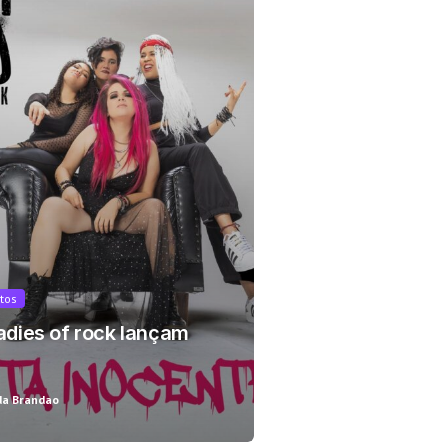
r!
tos
Ladies of rock lançam
da Brandao