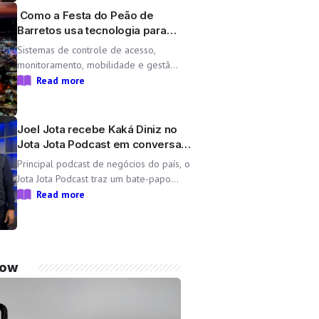
Lara, une propósito e paixão pelo […]
Como a Festa do Peão de
Barretos usa tecnologia para
operar uma cidade temporária
Sistemas de controle de acesso,
monitoramento, mobilidade e gestão
operacional ajudam a transformar o
Read more
Parque do Peão em uma minicidade
completa e tecnológica para a 71ª
edição da Festa do Peão de Barretos
Joel Jota recebe Kaká Diniz no
Durante 11 dias, o Parque do Peão
Jota Jota Podcast em conversa
[…]
sobre negócios e família
Principal podcast de negócios do país, o
Jota Jota Podcast traz um bate-papo
exclusivo com o empresário e CEO da Non
Read more
Stop, que compartilha sua trajetória,
aprendizados e momentos marcantes ao
lado da esposa, a cantora Simone Mendes
Assista
now
completo: https://www.youtube.com/watch?
v=mdZzgrZTxoU […]