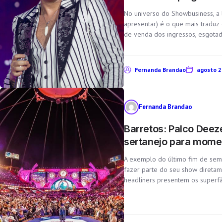
No universo do Showbusiness, a 
apresentar) é o que mais traduz 
de venda dos ingressos, esgotad
Fernanda Brandao
agosto 2
Fernanda Brandao
Barretos: Palco Dee
sertanejo para mome
A exemplo do último fim de sema
fazer parte do seu show diretam
headliners presentem os superfã