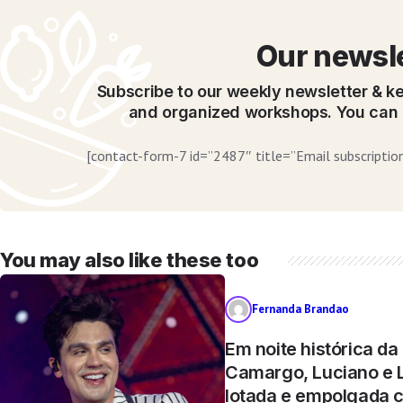
Our newsl
Subscribe to our weekly newsletter & ke
and organized workshops. You can 
[contact-form-7 id=”2487″ title=”Email subscription
You may also like these too
Fernanda Brandao
Em noite histórica da
Camargo, Luciano e 
lotada e empolgada 