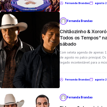
Fernanda Brandao
agosto 2
Fernanda Brandao
Chitãozinho & Xororó
Todos os Tempos” na 
sábado
Com seleta agenda de apenas 15
de agosto no palco principal. Os
legado incontestável para a músic
Fernanda Brandao
agosto 2
Fernanda Brandao