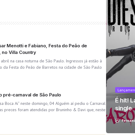
r Menotti e Fabiano, Festa do Peão de
 no Villa Country
abril na casa noturna de São Paulo. Ingressos já estão à
ão da Festa do Peão de Barretos na cidade de São Paulo
t looks like you're using an ad-blocke
Lançamen
no pré-carnaval de São Paulo
É hit! 
ssa Boca Ai” neste domingo, 04 Alguém aí pediu o Carnaval
single
as preces foram atendidas por Bruninho & Davi que, neste
Yes, I will turn off Ad-Blocker
No Thanks
Fernan