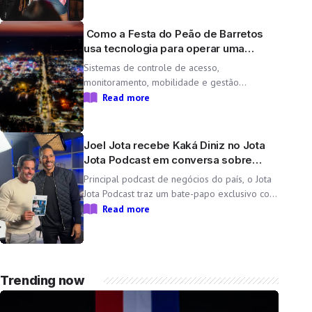
Resenha das Braba, projeto de Day e Lara,
une propósito e paixão pelo […]
Como a Festa do Peão de Barretos
usa tecnologia para operar uma
cidade temporária
Sistemas de controle de acesso,
monitoramento, mobilidade e gestão
operacional ajudam a transformar o Parque
Read more
do Peão em uma minicidade completa e
tecnológica para a 71ª edição da Festa do
Peão de Barretos Durante 11 dias, o Parque
Joel Jota recebe Kaká Diniz no Jota
do Peão […]
Jota Podcast em conversa sobre
negócios e família
Principal podcast de negócios do país, o Jota
Jota Podcast traz um bate-papo exclusivo com
o empresário e CEO da Non Stop, que
Read more
compartilha sua trajetória, aprendizados e
momentos marcantes ao lado da esposa, a
cantora Simone Mendes Assista
completo: https://www.youtube.com/watch?
Trending now
v=mdZzgrZTxoU […]