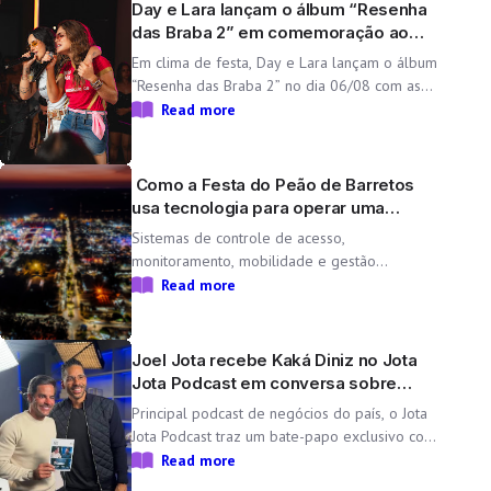
Day e Lara lançam o álbum “Resenha
das Braba 2” em comemoração ao
aniversário da dupla
Em clima de festa, Day e Lara lançam o álbum
“Resenha das Braba 2” no dia 06/08 com as
inéditas “Lado Cachorra” e “Doeu em Mim” O
Read more
Resenha das Braba, projeto de Day e Lara,
une propósito e paixão pelo […]
Como a Festa do Peão de Barretos
usa tecnologia para operar uma
cidade temporária
Sistemas de controle de acesso,
monitoramento, mobilidade e gestão
operacional ajudam a transformar o Parque
Read more
do Peão em uma minicidade completa e
tecnológica para a 71ª edição da Festa do
Peão de Barretos Durante 11 dias, o Parque
Joel Jota recebe Kaká Diniz no Jota
do Peão […]
Jota Podcast em conversa sobre
negócios e família
Principal podcast de negócios do país, o Jota
Jota Podcast traz um bate-papo exclusivo com
o empresário e CEO da Non Stop, que
Read more
compartilha sua trajetória, aprendizados e