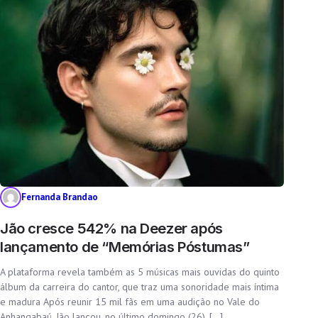
Fernanda Brandao
Jão cresce 542% na Deezer após
lançamento de “Memórias Póstumas”
A plataforma revela também as 5 músicas mais ouvidas do quinto
álbum da carreira do cantor, que traz uma sonoridade mais íntima
e madura Após reunir 15 mil fãs em uma audição no Vale do
Anhangabaú, Jão lançou, no último domingo (26), […]