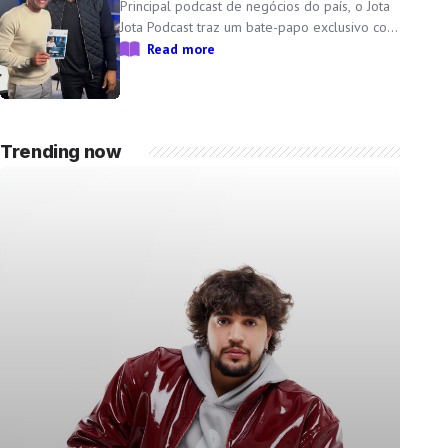
Principal podcast de negócios do país, o Jota
Jota Podcast traz um bate-papo exclusivo com
o empresário e CEO da Non Stop, que
Read more
compartilha sua trajetória, aprendizados e
momentos marcantes ao lado da esposa, a
cantora Simone Mendes Assista
completo: https://www.youtube.com/watch?
Trending now
v=mdZzgrZTxoU […]