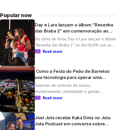
Popular now
Day e Lara lançam o álbum “Resenha
das Braba 2” em comemoração ao
aniversário da dupla
Em clima de festa, Day e Lara lançam o álbum
“Resenha das Braba 2” no dia 06/08 com as
inéditas “Lado Cachorra” e “Doeu em Mim” O
Read more
Resenha das Braba, projeto de Day e Lara,
une propósito e paixão pelo […]
Como a Festa do Peão de Barretos
usa tecnologia para operar uma
cidade temporária
Sistemas de controle de acesso,
monitoramento, mobilidade e gestão
operacional ajudam a transformar o Parque
Read more
do Peão em uma minicidade completa e
tecnológica para a 71ª edição da Festa do
Peão de Barretos Durante 11 dias, o Parque
Joel Jota recebe Kaká Diniz no Jota
do Peão […]
Jota Podcast em conversa sobre
negócios e família