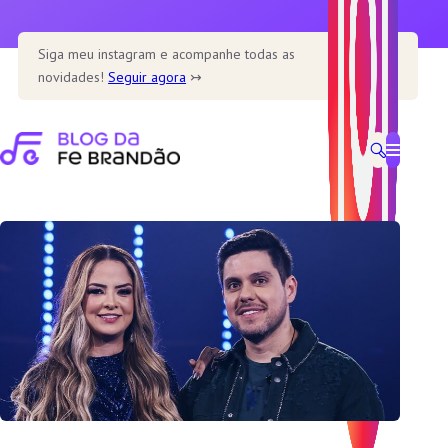
Pular
para
Siga meu instagram e acompanhe todas as
o
novidades!
Seguir agora
↣
conteúdo