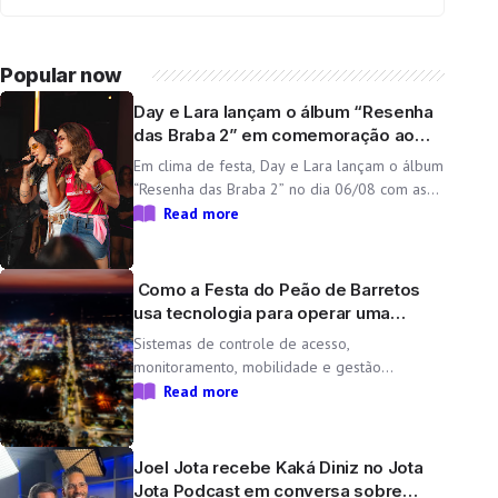
Popular now
Day e Lara lançam o álbum “Resenha
das Braba 2” em comemoração ao
aniversário da dupla
Em clima de festa, Day e Lara lançam o álbum
“Resenha das Braba 2” no dia 06/08 com as
inéditas “Lado Cachorra” e “Doeu em Mim” O
Read more
Resenha das Braba, projeto de Day e Lara,
une propósito e paixão pelo […]
Como a Festa do Peão de Barretos
usa tecnologia para operar uma
cidade temporária
Sistemas de controle de acesso,
monitoramento, mobilidade e gestão
operacional ajudam a transformar o Parque
Read more
do Peão em uma minicidade completa e
tecnológica para a 71ª edição da Festa do
Peão de Barretos Durante 11 dias, o Parque
Joel Jota recebe Kaká Diniz no Jota
do Peão […]
Jota Podcast em conversa sobre