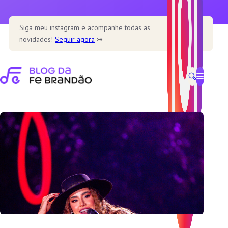
Pular
para
Siga meu instagram e acompanhe todas as
o
novidades!
Seguir agora
↣
conteúdo