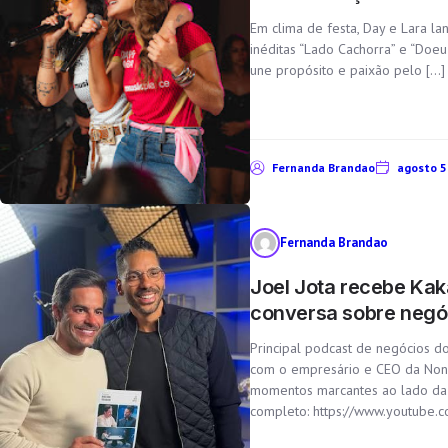
Em clima de festa, Day e Lara l
inéditas “Lado Cachorra” e “Doe
une propósito e paixão pelo […]
Fernanda Brandao
agosto 5
Fernanda Brandao
Joel Jota recebe Kak
conversa sobre negóc
Principal podcast de negócios do
com o empresário e CEO da Non S
momentos marcantes ao lado da 
completo: https://www.youtube