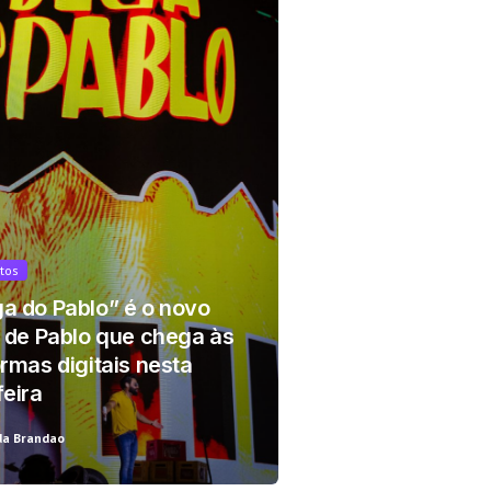
tos
r!
a do Pablo” é o novo
o de Pablo que chega às
rmas digitais nesta
feira
da Brandao