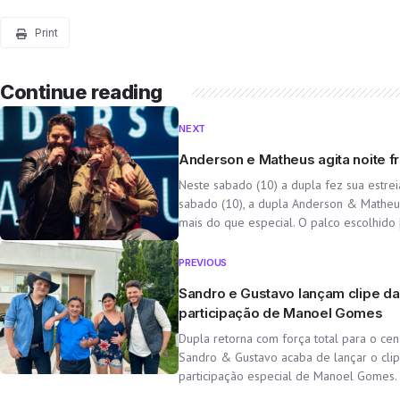
Print
Continue reading
NEXT
Anderson e Matheus agita noite f
Neste sabado (10) a dupla fez sua estrei
sabado (10), a dupla Anderson & Matheu
mais do que especial. O palco escolhido 
I
PREVIOUS
Sandro e Gustavo lançam clipe d
participação de Manoel Gomes
Dupla retorna com força total para o cená
Sandro & Gustavo acaba de lançar o clip
participação especial de Manoel Gomes. 