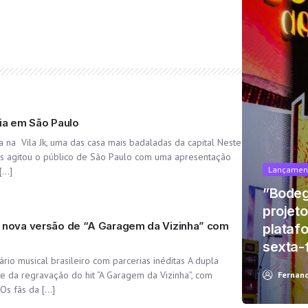
ria em São Paulo
a na Vila Jk, uma das casa mais badaladas da capital Neste
s agitou o público de São Paulo com uma apresentação
Lançamen
[…]
t looks like you're using an ad-blocke
”Bodeg
projet
a nova versão de “A Garagem da Vizinha” com
platafo
sexta-
rio musical brasileiro com parcerias inéditas A dupla
Yes, I will turn off Ad-Blocker
No Thanks
e da regravação do hit “A Garagem da Vizinha”, com
Fernan
Os fãs da […]