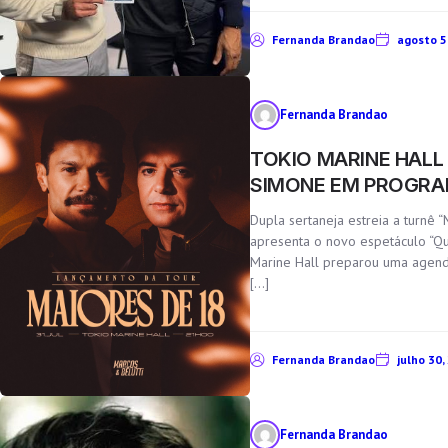
Fernanda Brandao
agosto 5
Fernanda Brandao
TOKIO MARINE HALL
SIMONE EM PROGRA
Dupla sertaneja estreia a turnê 
apresenta o novo espetáculo “Qu
Marine Hall preparou uma agenda 
[…]
Fernanda Brandao
julho 30,
Fernanda Brandao