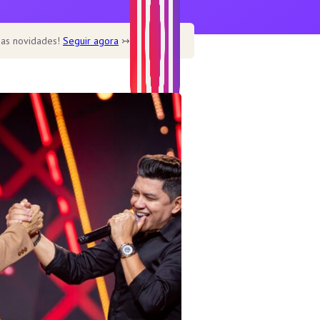
 as novidades!
Seguir agora
↣
Home
Home – Main
Home – Cookbook
Home – Recipe blog
Home – Cafe
Recipe
Healthy
Soup
Desserts
Dine out
Features
Single post templates
Contact