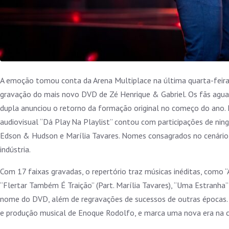
A emoção tomou conta da Arena Multiplace na última quarta-feira
gravação do mais novo DVD de Zé Henrique & Gabriel. Os fãs agu
dupla anunciou o retorno da formação original no começo do ano. E
audiovisual “Dá Play Na Playlist” contou com participações de ni
Edson & Hudson e Marília Tavares. Nomes consagrados no cenário s
indústria.
Com 17 faixas gravadas, o repertório traz músicas inéditas, como 
“Flertar Também É Traição” (Part. Marília Tavares), “Uma Estranha
nome do DVD, além de regravações de sucessos de outras épocas. O
e produção musical de Enoque Rodolfo, e marca uma nova era na car