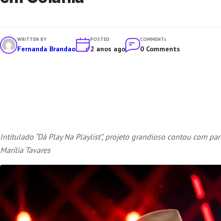
WRITTEN BY
POSTED
COMMENTs
Fernanda Brandao
2 anos ago
0 Comments
Intitulado “Dá Play Na Playlist”, projeto grandioso contou com p
Marília Tavares