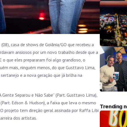
 (08), casa de shows de Goiânia/GO que recebeu a
ardavam ansiosos por um novo trabalho desde que a
 o que eles prepararam foi algo grandioso, o
nguém mais, ninguém menos, do que Gusttavo Lima,
ertanejo e a nova geração que já brilha na
“A Gente Separou e Não Sabe” (Part. Gusttavo Lima),
” (Part. Edson & Hudson), a faixa que leva o mesmo
Trending 
 projeto tem direção geral assinada por Raffa Líbi
reira dos artistas.