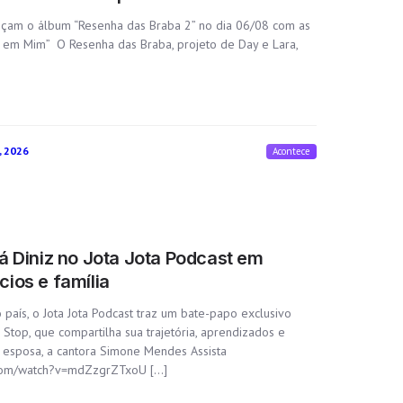
ançam o álbum “Resenha das Braba 2” no dia 06/08 com as
u em Mim” O Resenha das Braba, projeto de Day e Lara,
, 2026
Acontece
á Diniz no Jota Jota Podcast em
ios e família
 país, o Jota Jota Podcast traz um bate-papo exclusivo
top, que compartilha sua trajetória, aprendizados e
esposa, a cantora Simone Mendes Assista
.com/watch?v=mdZzgrZTxoU […]