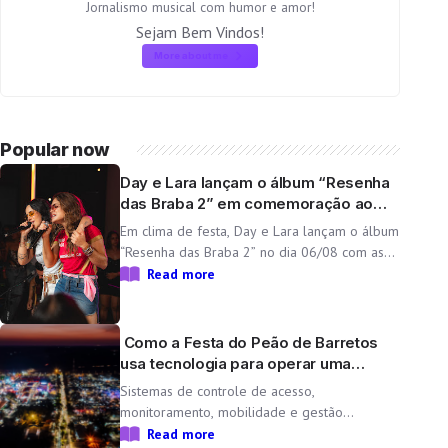
Jornalismo musical com humor e amor!
Sejam Bem Vindos!
More about me
Popular now
Day e Lara lançam o álbum “Resenha
das Braba 2” em comemoração ao
aniversário da dupla
Em clima de festa, Day e Lara lançam o álbum
“Resenha das Braba 2” no dia 06/08 com as
inéditas “Lado Cachorra” e “Doeu em Mim” O
Read more
Resenha das Braba, projeto de Day e Lara,
une propósito e paixão pelo […]
Como a Festa do Peão de Barretos
usa tecnologia para operar uma
cidade temporária
Sistemas de controle de acesso,
monitoramento, mobilidade e gestão
operacional ajudam a transformar o Parque
Read more