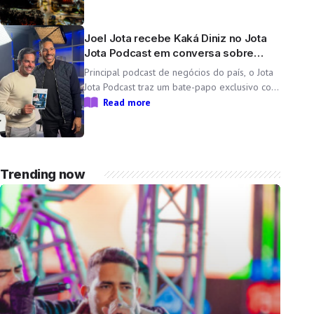
do Peão em uma minicidade completa e
tecnológica para a 71ª edição da Festa do
Peão de Barretos Durante 11 dias, o Parque
Joel Jota recebe Kaká Diniz no Jota
do Peão […]
Jota Podcast em conversa sobre
negócios e família
Principal podcast de negócios do país, o Jota
Jota Podcast traz um bate-papo exclusivo com
o empresário e CEO da Non Stop, que
Read more
compartilha sua trajetória, aprendizados e
momentos marcantes ao lado da esposa, a
cantora Simone Mendes Assista
completo: https://www.youtube.com/watch?
Trending now
v=mdZzgrZTxoU […]