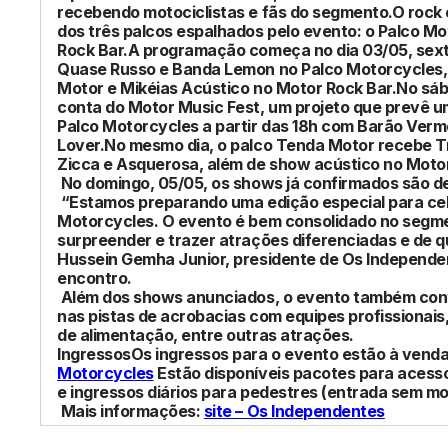
recebendo motociclistas e fãs do segmento.O rock 
dos três palcos espalhados pelo evento: o Palco M
Rock Bar.A programação começa no dia 03/05, sext
Quase Russo e Banda Lemon no Palco Motorcycles,
Motor e Mikéias Acústico no Motor Rock Bar.No sáb
conta do Motor Music Fest, um projeto que prevê
Palco Motorcycles a partir das 18h com Barão Verme
Lover.No mesmo dia, o palco Tenda Motor recebe T
Zicca e Asquerosa, além de show acústico no Motor
No domingo, 05/05, os shows já confirmados são d
“Estamos preparando uma edição especial para cel
Motorcycles. O evento é bem consolidado no segm
surpreender e trazer atrações diferenciadas e de qu
Hussein Gemha Junior, presidente de Os Independe
encontro.
Além dos shows anunciados, o evento também con
nas pistas de acrobacias com equipes profissionais,
de alimentação, entre outras atrações.
IngressosOs ingressos para o evento estão à venda p
Motorcycles
Estão disponíveis pacotes para acesso
e ingressos diários para pedestres (entrada sem mo
Mais informações:
site – Os Independentes