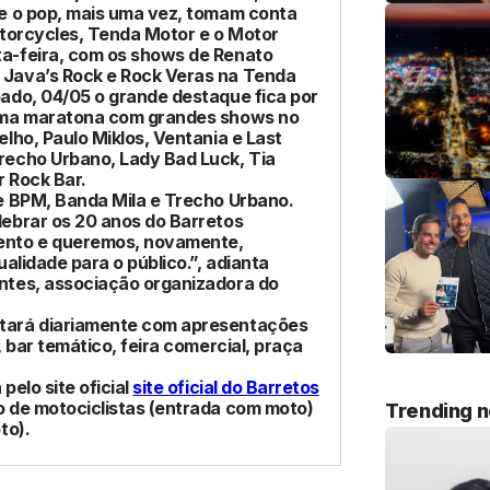
e o pop, mais uma vez, tomam conta
otorcycles, Tenda Motor e o Motor
a-feira, com os shows de Renato
 Java’s Rock e Rock Veras na Tenda
ado, 04/05 o grande destaque fica por
 uma maratona com grandes shows no
lho, Paulo Miklos, Ventania e Last
recho Urbano, Lady Bad Luck, Tia
 Rock Bar.
e BPM, Banda Mila e Trecho Urbano.
ebrar os 20 anos do Barretos
ento e queremos, novamente,
alidade para o público.”, adianta
ntes, associação organizadora do
tará diariamente com apresentações
 bar temático, feira comercial, praça
elo site oficial
site oficial do Barretos
 de motociclistas (entrada com moto)
Trending 
to).