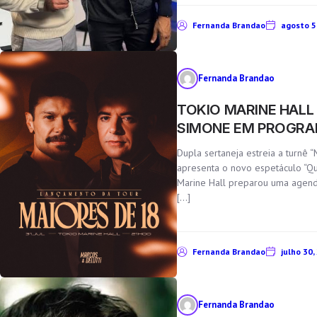
Fernanda Brandao
agosto 5
Fernanda Brandao
TOKIO MARINE HALL
SIMONE EM PROGRA
Dupla sertaneja estreia a turnê 
apresenta o novo espetáculo “Qu
Marine Hall preparou uma agenda 
[…]
Fernanda Brandao
julho 30,
Fernanda Brandao