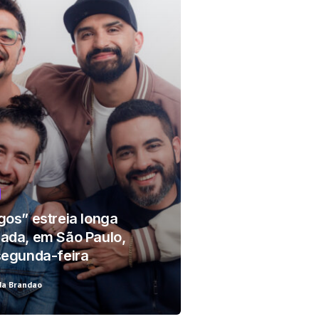
r!
gos” estreia longa
ada, em São Paulo,
segunda-feira
da Brandao