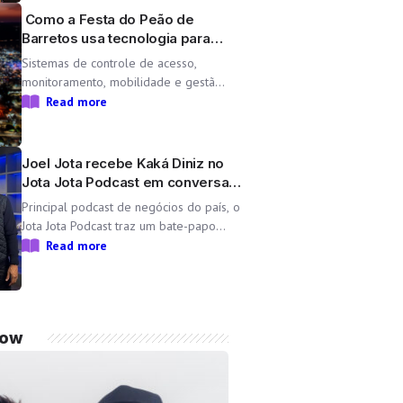
Lara, une propósito e paixão pelo […]
Como a Festa do Peão de
Barretos usa tecnologia para
operar uma cidade temporária
Sistemas de controle de acesso,
monitoramento, mobilidade e gestão
operacional ajudam a transformar o
Read more
Parque do Peão em uma minicidade
completa e tecnológica para a 71ª
edição da Festa do Peão de Barretos
Joel Jota recebe Kaká Diniz no
Durante 11 dias, o Parque do Peão
Jota Jota Podcast em conversa
[…]
sobre negócios e família
Principal podcast de negócios do país, o
Jota Jota Podcast traz um bate-papo
exclusivo com o empresário e CEO da Non
Read more
Stop, que compartilha sua trajetória,
aprendizados e momentos marcantes ao
lado da esposa, a cantora Simone Mendes
Assista
now
completo: https://www.youtube.com/watch?
v=mdZzgrZTxoU […]