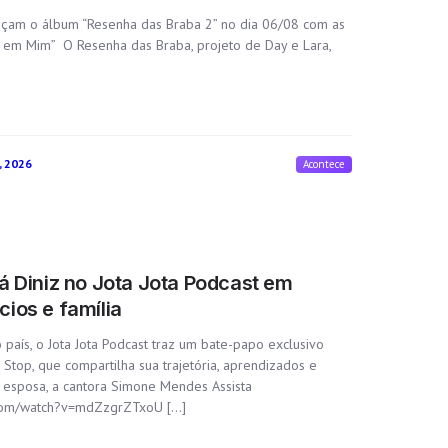
ançam o álbum “Resenha das Braba 2” no dia 06/08 com as
u em Mim” O Resenha das Braba, projeto de Day e Lara,
, 2026
Acontece
á Diniz no Jota Jota Podcast em
ios e família
 país, o Jota Jota Podcast traz um bate-papo exclusivo
top, que compartilha sua trajetória, aprendizados e
esposa, a cantora Simone Mendes Assista
.com/watch?v=mdZzgrZTxoU […]