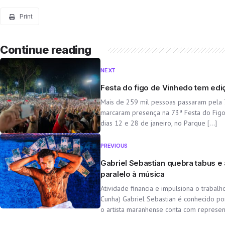
Print
Continue reading
NEXT
Festa do figo de Vinhedo tem ediç
Mais de 259 mil pessoas passaram pela 
marcaram presença na 73ª Festa do Figo
dias 12 e 28 de janeiro, no Parque […]
I
PREVIOUS
Gabriel Sebastian quebra tabus 
paralelo à música
Atividade financia e impulsiona o trabalh
Cunha) Gabriel Sebastian é conhecido por
o artista maranhense conta com represen