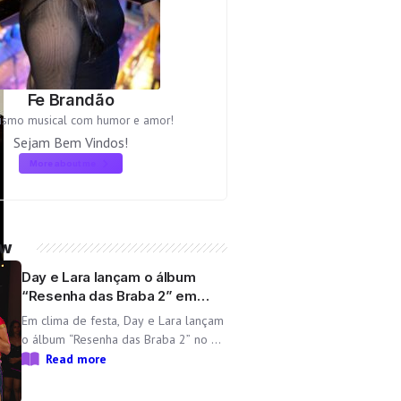
Fe Brandão
lismo musical com humor e amor!
Sejam Bem Vindos!
More about me
ow
Day e Lara lançam o álbum
“Resenha das Braba 2” em
comemoração ao aniversário
Em clima de festa, Day e Lara lançam
da dupla
o álbum “Resenha das Braba 2” no dia
06/08 com as inéditas “Lado
Read more
Cachorra” e “Doeu em Mim” O
Resenha das Braba, projeto de Day e