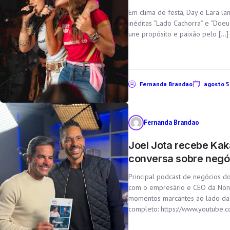
Em clima de festa, Day e Lara l
inéditas “Lado Cachorra” e “Doe
une propósito e paixão pelo […]
Fernanda Brandao
agosto 5
Fernanda Brandao
Joel Jota recebe Kak
conversa sobre negóc
Principal podcast de negócios do
com o empresário e CEO da Non S
momentos marcantes ao lado da 
completo: https://www.youtube