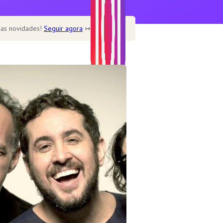
 as novidades!
Seguir agora
↣
Home
Home – Main
Home – Cookbook
Home – Recipe blog
Home – Cafe
Recipe
Healthy
Soup
Desserts
Dine out
Features
Single post templates
Contact