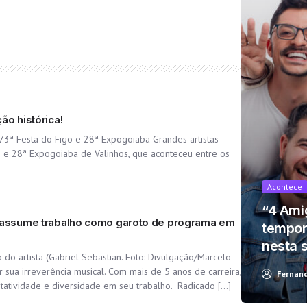
ão histórica!
73ª Festa do Figo e 28ª Expogoiaba Grandes artistas
 e 28ª Expogoiaba de Valinhos, que aconteceu entre os
t looks like you're using an ad-blocke
Acontece
“4 Ami
e assume trabalho como garoto de programa em
tempor
nesta 
o do artista (Gabriel Sebastian. Foto: Divulgação/Marcelo
Yes, I will turn off Ad-Blocker
No Thanks
 sua irreverência musical. Com mais de 5 anos de carreira,
Fernan
tatividade e diversidade em seu trabalho. Radicado […]